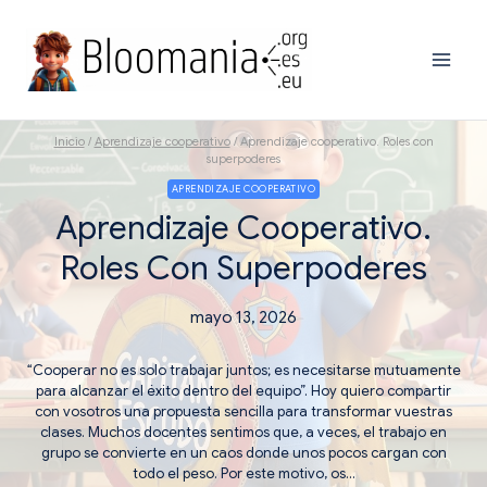
Saltar
al
contenido
Inicio
/
Aprendizaje cooperativo
/
Aprendizaje cooperativo. Roles con
superpoderes
APRENDIZAJE COOPERATIVO
Aprendizaje Cooperativo.
Roles Con Superpoderes
mayo 13, 2026
“Cooperar no es solo trabajar juntos; es necesitarse mutuamente
para alcanzar el éxito dentro del equipo”. Hoy quiero compartir
con vosotros una propuesta sencilla para transformar vuestras
clases. Muchos docentes sentimos que, a veces, el trabajo en
grupo se convierte en un caos donde unos pocos cargan con
todo el peso. Por este motivo, os…