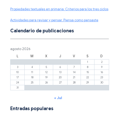
Propiedades textuales en primaria: Criterios para los tres ciclos
Actividades para revisar y pensar. Piensa como pensaste
Calendario de publicaciones
agosto 2026
L
M
X
J
V
S
D
1
2
3
4
5
6
7
8
9
10
11
12
13
14
15
16
17
18
19
20
21
22
23
24
25
26
27
28
29
30
31
« Jul
Entradas populares