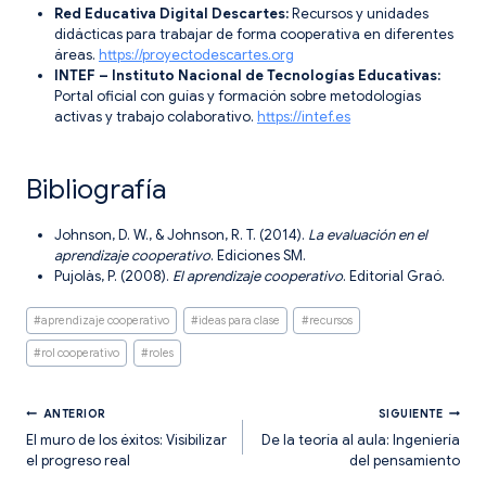
Red Educativa Digital Descartes:
Recursos y unidades
didácticas para trabajar de forma cooperativa en diferentes
áreas.
https://proyectodescartes.org
INTEF – Instituto Nacional de Tecnologías Educativas:
Portal oficial con guías y formación sobre metodologías
activas y trabajo colaborativo.
https://intef.es
Bibliografía
Johnson, D. W., & Johnson, R. T. (2014).
La evaluación en el
aprendizaje cooperativo
. Ediciones SM.
Pujolàs, P. (2008).
El aprendizaje cooperativo
. Editorial Graó.
Etiquetas
#
aprendizaje cooperativo
#
ideas para clase
#
recursos
de
la
#
rol cooperativo
#
roles
entrada:
Navegación
ANTERIOR
SIGUIENTE
El muro de los éxitos: Visibilizar
De la teoría al aula: Ingeniería
el progreso real
del pensamiento
de