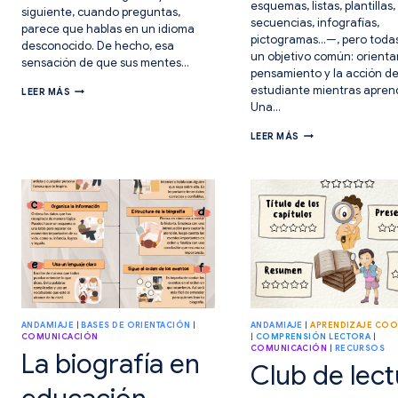
esquemas, listas, plantillas,
siguiente, cuando preguntas,
secuencias, infografías,
parece que hablas en un idioma
pictogramas…—, pero todas
desconocido. De hecho, esa
un objetivo común: orientar
sensación de que sus mentes…
pensamiento y la acción de
7
estudiante mientras apren
LEER MÁS
ESTRATEGIAS
Una…
PRÁCTICAS
PARA
ASPECTOS
LEER MÁS
ACTIVAR
CLAVE
CONOCIMIENTOS
PARA
PREVIOS
CREAR
BUENAS
BASES
DE
ORIENTACIÓN
ANDAMIAJE
|
BASES DE ORIENTACIÓN
|
ANDAMIAJE
|
APRENDIZAJE COO
COMUNICACIÓN
|
COMPRENSIÓN LECTORA
|
COMUNICACIÓN
|
RECURSOS
La biografía en
Club de lect