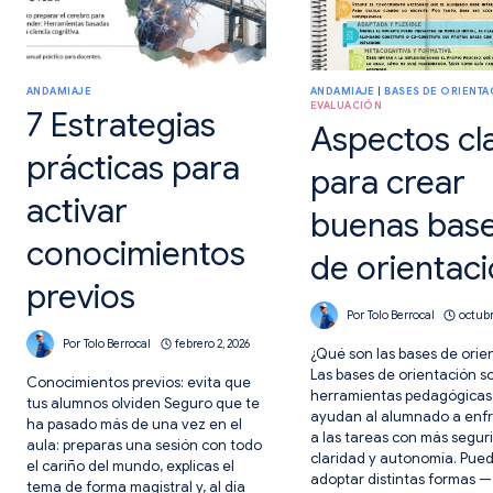
ANDAMIAJE
ANDAMIAJE
|
BASES DE ORIENTA
EVALUACIÓN
7 Estrategias
Aspectos cl
prácticas para
para crear
activar
buenas bas
conocimientos
de orientac
previos
Por
Tolo Berrocal
octubr
Por
Tolo Berrocal
febrero 2, 2026
¿Qué son las bases de orie
Las bases de orientación s
Conocimientos previos: evita que
herramientas pedagógicas
tus alumnos olviden Seguro que te
ayudan al alumnado a enf
ha pasado más de una vez en el
a las tareas con más segur
aula: preparas una sesión con todo
claridad y autonomía. Pue
el cariño del mundo, explicas el
adoptar distintas formas —
tema de forma magistral y, al día