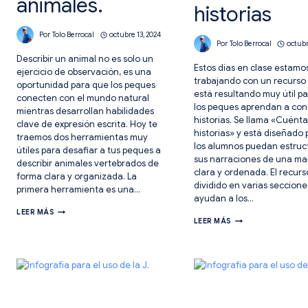
animales.
historias
Por
Tolo Berrocal
octubre 13, 2024
Por
Tolo Berrocal
octubr
Describir un animal no es solo un
Estos días en clase estamo
ejercicio de observación, es una
trabajando con un recurso
oportunidad para que los peques
está resultando muy útil p
conecten con el mundo natural
los peques aprendan a con
mientras desarrollan habilidades
historias. Se llama «Cuént
clave de expresión escrita. Hoy te
historias» y está diseñado
traemos dos herramientas muy
los alumnos puedan estruc
útiles para desafiar a tus peques a
sus narraciones de una m
describir animales vertebrados de
clara y ordenada. El recurs
forma clara y organizada. La
dividido en varias seccion
primera herramienta es una…
ayudan a los…
BASE
LEER MÁS
BASE
DE
LEER MÁS
DE
ORIENTACIÓN
ORIENTACIÓN
PARA
DE
LA
NARRATIVA.
DESCRIPCIÓN
CUÉNTAME
DE
HISTORIAS
ANIMALES.