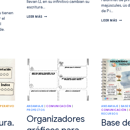
llevan LL en su infinitivo cambian su
majúscules, ús d
escritura…
de P i…
 tienen
APRENDER
LEER MÁS
 el
LLISTA
A
LEER MÁS
l
DE
ESCRIBIR
VERIFI
CON
de.
ORTOG
LA
LL
PERATIVO
ANDAMIAJE
|
COMUNICACIÓN
|
ANDAMIAJE
|
BASES
PROYECTOS
COMUNICACIÓN
|
RECURSOS
Organizadores
ura.
Base d