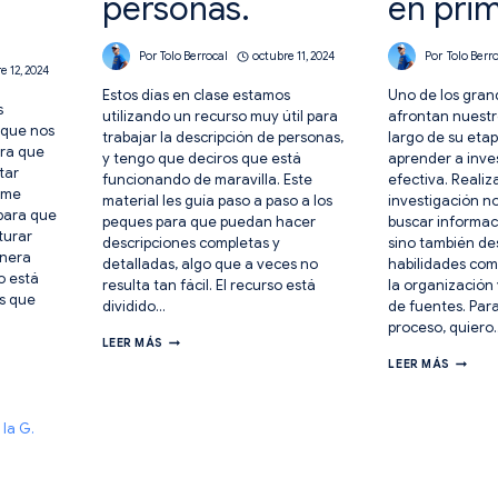
personas.
en prim
Por
Tolo Berrocal
octubre 11, 2024
Por
Tolo Berr
e 12, 2024
Estos días en clase estamos
Uno de los gran
s
utilizando un recurso muy útil para
afrontan nuestr
 que nos
trabajar la descripción de personas,
largo de su etap
ara que
y tengo que deciros que está
aprender a inve
tar
funcionando de maravilla. Este
efectiva. Realiz
ame
material les guía paso a paso a los
investigación no
 para que
peques para que puedan hacer
buscar informac
turar
descripciones completas y
sino también de
anera
detalladas, algo que a veces no
habilidades como
o está
resulta tan fácil. El recurso está
la organización
es que
dividido…
de fuentes. Para
proceso, quiero
BASE
LEER MÁS
DE
GUÍA
LEER MÁS
ORIENTACIÓN
VISUAL
PARA
PARA
LA
REALIZ
DESCRIPCIÓN
UN
DE
BUEN
PERSONAS.
TRABA
DE
INVEST