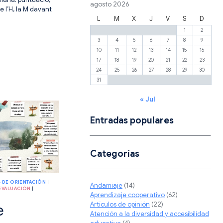
agosto 2026
e l’H, la M davant
L
M
X
J
V
S
D
1
2
3
4
5
6
7
8
9
CACIÓ
10
11
12
13
14
15
16
RÀFICA
17
18
19
20
21
22
23
24
25
26
27
28
29
30
31
« Jul
Entradas populares
Categorías
 DE ORIENTACIÓN
|
Andamiaje
(14)
EVALUACIÓN
|
Aprendizaje cooperativo
(62)
Artículos de opinión
(22)
e
Atención a la diversidad y accesibilidad