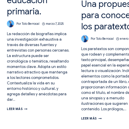
educación
Una propue
primaria.
para conoc
los paratext
Por
Tolo Berrocal
marzo 7, 2025
La redacción de biografías implica
una investigación exhaustiva a
Por
Tolo Berrocal
enero 
través de diversas fuentes y
Los paratextos son compo
entrevistas con personas cercanas.
que rodean y complement
La estructura puede ser
texto principal, desempeñ
cronológica o temática, resaltando
papel esencial en la experi
momentos clave. Adopta un estilo
lectura o visualización. Inc
narrativo atractivo que mantenga
elementos como la portada
a los lectores comprometidos.
contraportada de un libro,
Contextualiza la vida en su
proporcionan información 
entorno histórico y cultural, y
como el título, el nombre de
agrega detalles y anécdotas para
una sinopsis y a menudo
dar…
ilustraciones que sugieren 
LA
contenido. Los prólogos,…
LEER MÁS
BIOGRAFÍA
EN
CLUB
LEER MÁS
EDUCACIÓN
DE
PRIMARIA.
LECTURA.