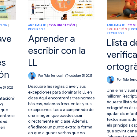
CIÓN
|
ANDAMIAJE
|
COMUNICACIÓN
|
ANDAMIAJE
|
COMU
RECURSOS
EVALUACIÓN
|
LIST
RECURSOS
ave
Aprender a
Llista d
escribir con la
verific
es
LL
ortogrà
ión
Por
Tolo Berrocal
octubre 25, 2025
Por
Tolo Berr
Descubre las reglas clave y sus
e 29, 2025
Una eina visual 
excepciones para dominar la LL en
millorar l’escrip
clase Aquí encontrarás tres normas
ntación?
Aquesta llista de
básicas, palabras frecuentes y sus
on
ortogràfica és 
excepciones, todo acompañado de
 que
ajudar els infant
una imagen que puedes usar
rentarse
textos abans de l
directamente en clase. Además,
idad,
els principals a
añadimos un punto extra: la forma
den
que sovint gener
en que algunos verbos que no
l’alumnat de pri