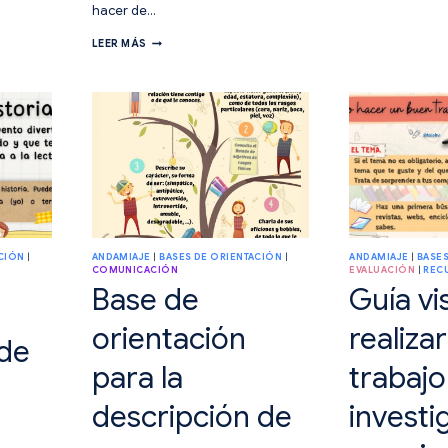
hacer de…
ORIENT
PARA
ORGANIZADORES
LA
LEER MÁS
GRÁFICOS
DESCRI
PARA
DE
QUE
PAISAJ
ESTRUCTUREN
LO
QUE
HAN
APRENDIDO.
CIÓN
|
ANDAMIAJE
|
BASES DE ORIENTACIÓN
|
ANDAMIAJE
|
BASES
|
COMUNICACIÓN
EVALUACIÓN
|
REC
Base de
Guía vi
orientación
realiza
 de
para la
trabajo
descripción de
investi