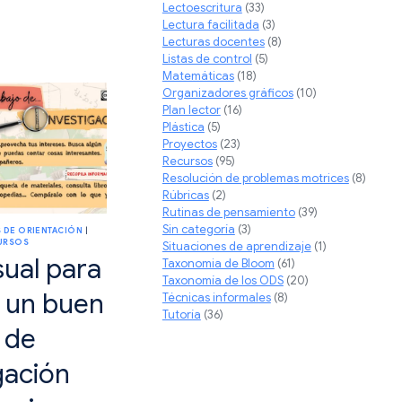
Lectoescritura
(33)
ACIÓN
Lectura facilitada
(3)
Lecturas docentes
(8)
PCIÓN
Listas de control
(5)
Matemáticas
(18)
ES.
Organizadores gráficos
(10)
Plan lector
(16)
Plástica
(5)
Proyectos
(23)
Recursos
(95)
Resolución de problemas motrices
(8)
Rúbricas
(2)
Rutinas de pensamiento
(39)
Sin categoría
(3)
 DE ORIENTACIÓN
|
URSOS
Situaciones de aprendizaje
(1)
sual para
Taxonomia de Bloom
(61)
Taxonomía de los ODS
(20)
r un buen
Técnicas informales
(8)
Tutoría
(36)
 de
gación