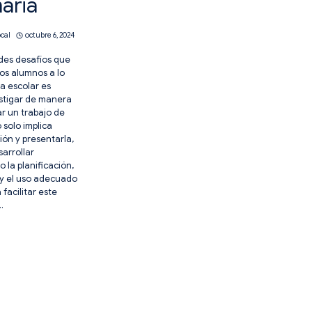
aria
ocal
octubre 6, 2024
des desafíos que
os alumnos a lo
a escolar es
stigar de manera
ar un trabajo de
 solo implica
ión y presentarla,
sarrollar
 la planificación,
 y el uso adecuado
 facilitar este
…
AR
JO
IGACIÓN