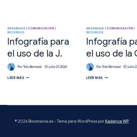
ANDAMIAJE
|
COMUNICACIÓN
|
ANDAMIAJE
|
COMUNICACIÓN
|
RECURSOS
RECURSOS
Infografía para
Infografía p
el uso de la J.
el uso de la 
Por
Tolo Berrocal
julio 27, 2024
Por
Tolo Berrocal
julio 2
INFOGRAFÍA
INFOGRAFÍA
LEER MÁS
LEER MÁS
PARA
PARA
EL
EL
USO
USO
DE
DE
LA
LA
J.
G.
© 2026 Bloomania.es - Tema para WordPress por
Kadence WP