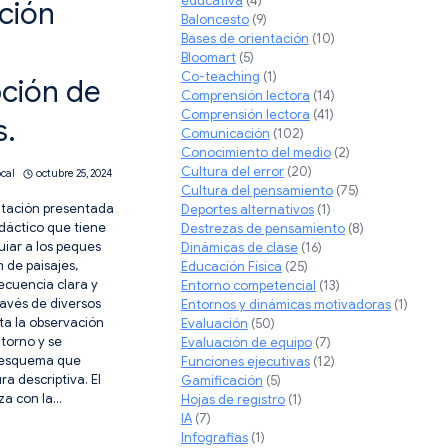
educativa
(4)
ción
Baloncesto
(9)
Bases de orientación
(10)
Bloomart
(5)
Co-teaching
(1)
pción de
Comprensión lectora
(14)
Comprensión lectora
(41)
s.
Comunicación
(102)
Conocimiento del medio
(2)
Cultura del error
(20)
ocal
octubre 25, 2024
Cultura del pensamiento
(75)
ntación presentada
Deportes alternativos
(1)
idáctico que tiene
Destrezas de pensamiento
(8)
uiar a los peques
Dinámicas de clase
(16)
n de paisajes,
Educación Física
(25)
ecuencia clara y
Entorno competencial
(13)
ravés de diversos
Entornos y dinámicas motivadoras
(1)
ta la observación
Evaluación
(50)
ntorno y se
Evaluación de equipo
(7)
 esquema que
Funciones ejecutivas
(12)
ura descriptiva. El
Gamificación
(5)
za con la…
Hojas de registro
(1)
IA
(7)
Infografias
(1)