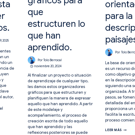
gráficos para
sta
orienta
que
er
para la
estructuren lo
os.
descri
que han
paisaje
9, 2025
aprendido.
nentes
Por
Tolo Berr
an un
Por
Tolo Berrocal
ando un
La base de orie
noviembre 20, 2024
encia de
es un recurso d
luyen
como objetivo g
Al finalizar un proyecto o situación
 y
en la descripció
de aprendizaje de cualquier tipo,
 que
siguiendo una s
les damos estos organizadores
clave
organizada. A t
gráficos para que estructuren y
l autor,
pasos, se fomen
planifiquen la manera de expresar
detallada del e
aquello que han aprendido. A partir
el
proporciona un
de este modelaje y
facilita la escrit
acompañamiento, el proceso de
proceso comien
creación escrita de todo aquello
que han aprendido y las
BASE
LEER MÁS
reflexiones posteriores se puede
DE