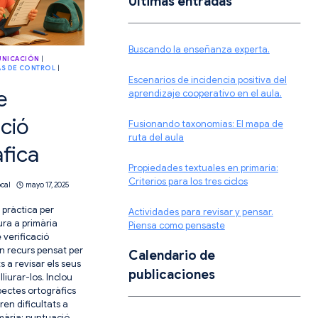
Ultimas entradas
Buscando la enseñanza experta.
NICACIÓN
|
AS DE CONTROL
|
Escenarios de incidencia positiva del
e
aprendizaje cooperativo en el aula.
ació
Fusionando taxonomías: El mapa de
ruta del aula
fica
Propiedades textuales en primaria:
Criterios para los tres ciclos
ocal
mayo 17, 2025
i pràctica per
Actividades para revisar y pensar.
tura a primària
Piensa como pensaste
 verificació
un recurs pensat per
Calendario de
s a revisar els seus
publicaciones
liurar-los. Inclou
spectes ortogràfics
en dificultats a
mària: puntuació,