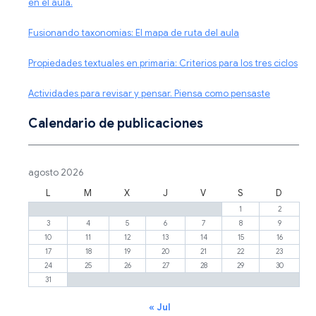
en el aula.
Fusionando taxonomías: El mapa de ruta del aula
Propiedades textuales en primaria: Criterios para los tres ciclos
Actividades para revisar y pensar. Piensa como pensaste
Calendario de publicaciones
agosto 2026
L
M
X
J
V
S
D
1
2
3
4
5
6
7
8
9
10
11
12
13
14
15
16
17
18
19
20
21
22
23
24
25
26
27
28
29
30
31
« Jul