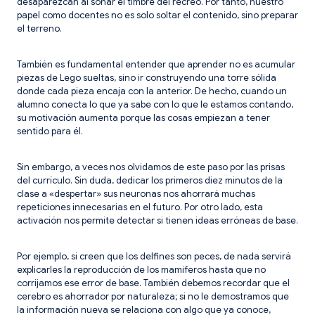
desaparezcan al sonar el timbre del recreo. Por tanto, nuestro
papel como docentes no es solo soltar el contenido, sino preparar
el terreno.
También es fundamental entender que aprender no es acumular
piezas de Lego sueltas, sino ir construyendo una torre sólida
donde cada pieza encaja con la anterior. De hecho, cuando un
alumno conecta lo que ya sabe con lo que le estamos contando,
su motivación aumenta porque las cosas empiezan a tener
sentido para él.
Sin embargo, a veces nos olvidamos de este paso por las prisas
del currículo. Sin duda, dedicar los primeros diez minutos de la
clase a «despertar» sus neuronas nos ahorrará muchas
repeticiones innecesarias en el futuro. Por otro lado, esta
activación nos permite detectar si tienen ideas erróneas de base.
Por ejemplo, si creen que los delfines son peces, de nada servirá
explicarles la reproducción de los mamíferos hasta que no
corrijamos ese error de base. También debemos recordar que el
cerebro es ahorrador por naturaleza; si no le demostramos que
la información nueva se relaciona con algo que ya conoce,