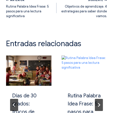
Navegación
ANTERIOR
SIGUIENTE
Rutina Palabra Idea Frase: 5
Objetivos de aprendizaje. 4
pasos para una lectura
estrategias para saber donde
de
significativa
vamos.
entradas
Entradas relacionadas
Días de 30
Rutina Palabra
grados:
Idea Frase: 5
trucos de
pasos para