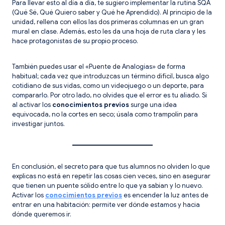
Para llevar esto al día a día, te sugiero implementar la rutina SQA
(Qué Sé, Qué Quiero saber y Qué he Aprendido). Al principio de la
unidad, rellena con ellos las dos primeras columnas en un gran
mural en clase. Además, esto les da una hoja de ruta clara y les
hace protagonistas de su propio proceso.
También puedes usar el «Puente de Analogías» de forma
habitual; cada vez que introduzcas un término difícil, busca algo
cotidiano de sus vidas, como un videojuego o un deporte, para
compararlo. Por otro lado, no olvides que el error es tu aliado. Si
al activar los
conocimientos previos
surge una idea
equivocada, no la cortes en seco; úsala como trampolín para
investigar juntos.
En conclusión, el secreto para que tus alumnos no olviden lo que
explicas no está en repetir las cosas cien veces, sino en asegurar
que tienen un puente sólido entre lo que ya sabían y lo nuevo.
Activar los
conocimientos previos
es encender la luz antes de
entrar en una habitación: permite ver dónde estamos y hacia
dónde queremos ir.