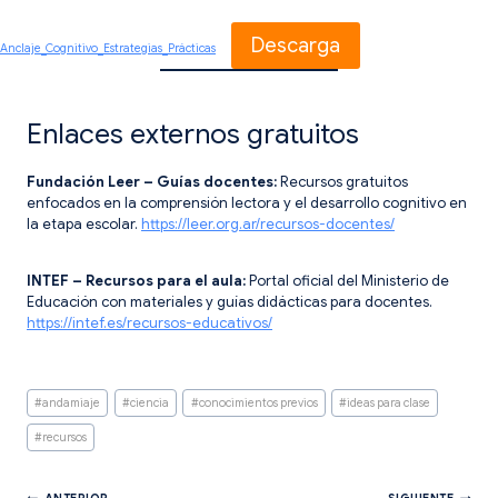
Descarga
Anclaje_Cognitivo_Estrategias_Prácticas
Enlaces externos gratuitos
Fundación Leer – Guías docentes:
Recursos gratuitos
enfocados en la comprensión lectora y el desarrollo cognitivo en
la etapa escolar.
https://leer.org.ar/recursos-docentes/
INTEF – Recursos para el aula:
Portal oficial del Ministerio de
Educación con materiales y guías didácticas para docentes.
https://intef.es/recursos-educativos/
Etiquetas
#
andamiaje
#
ciencia
#
conocimientos previos
#
ideas para clase
de
la
#
recursos
entrada: