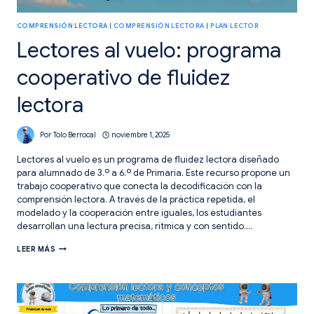
COMPRENSIÓN LECTORA
|
COMPRENSIÓN LECTORA
|
PLAN LECTOR
Lectores al vuelo: programa
cooperativo de fluidez
lectora
Por
Tolo Berrocal
noviembre 1, 2025
Lectores al vuelo es un programa de fluidez lectora diseñado
para alumnado de 3.º a 6.º de Primaria. Este recurso propone un
trabajo cooperativo que conecta la decodificación con la
comprensión lectora. A través de la práctica repetida, el
modelado y la cooperación entre iguales, los estudiantes
desarrollan una lectura precisa, rítmica y con sentido….
LECTORES
LEER MÁS
AL
VUELO:
PROGRAMA
COOPERATIVO
DE
FLUIDEZ