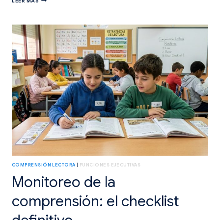
LEER MÁS
COOPERATIVAS
PARA
EXPRIMIR
LA
COMPRENSIÓN
LECTORA
EN
PRIMARIA
COMPRENSIÓN LECTORA
|
FUNCIONES EJECUTIVAS
Monitoreo de la
comprensión: el checklist