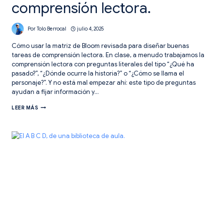
comprensión lectora.
Por
Tolo Berrocal
julio 4, 2025
Cómo usar la matriz de Bloom revisada para diseñar buenas
tareas de comprensión lectora. En clase, a menudo trabajamos la
comprensión lectora con preguntas literales del tipo “¿Qué ha
pasado?”, “¿Dónde ocurre la historia?” o “¿Cómo se llama el
personaje?”. Y no está mal empezar ahí: este tipo de preguntas
ayudan a fijar información y…
LEER
LEER MÁS
PARA
PENSAR:
DISEÑAR
BUENAS
TAREAS
DE
COMPRENSIÓN
LECTORA.