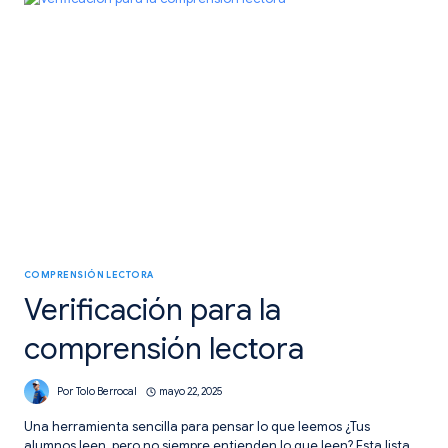
DE
UNA
BIBLIOTECA
DE
AULA.
COMPRENSIÓN LECTORA
Verificación para la
comprensión lectora
Por
Tolo Berrocal
mayo 22, 2025
Una herramienta sencilla para pensar lo que leemos ¿Tus
alumnos leen, pero no siempre entienden lo que leen? Esta lista