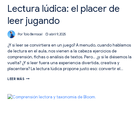
Lectura lúdica: el placer de
leer jugando
Por
Tolo Berrocal
abril 9, 2025
¿Y si leer se convirtiera en un juego? A menudo, cuando hablamos
de lectura en el aula, nos vienen a la cabeza ejercicios de
comprensión, fichas o análisis de textos. Pero… ¿y si le diésemos la
vuelta? ¿Y si leer fuera una experiencia divertida, creativa y
placentera? La lectura lúdica propone justo eso: convertir el…
LECTURA
LEER MÁS
LÚDICA:
EL
PLACER
DE
LEER
JUGANDO