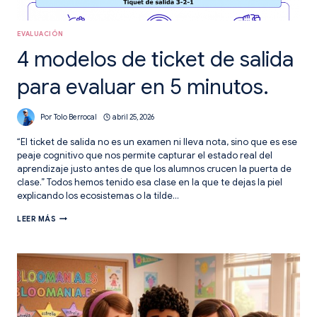
EVALUACIÓN
4 modelos de ticket de salida
para evaluar en 5 minutos.
Por
Tolo Berrocal
abril 25, 2026
“El ticket de salida no es un examen ni lleva nota, sino que es ese
peaje cognitivo que nos permite capturar el estado real del
aprendizaje justo antes de que los alumnos crucen la puerta de
clase.” Todos hemos tenido esa clase en la que te dejas la piel
explicando los ecosistemas o la tilde…
4
LEER MÁS
MODELOS
DE
TICKET
DE
SALIDA
PARA
EVALUAR
EN
5