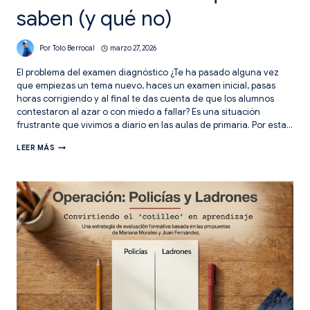
saben (y qué no)
Por
Tolo Berrocal
marzo 27, 2026
El problema del examen diagnóstico ¿Te ha pasado alguna vez
que empiezas un tema nuevo, haces un examen inicial, pasas
horas corrigiendo y al final te das cuenta de que los alumnos
contestaron al azar o con miedo a fallar? Es una situación
frustrante que vivimos a diario en las aulas de primaria. Por esta…
KPSI:
LEER MÁS
EL
ESPEJO
DONDE
TUS
ALUMNOS
DESCUBREN
QUÉ
SABEN
(Y
QUÉ
NO)