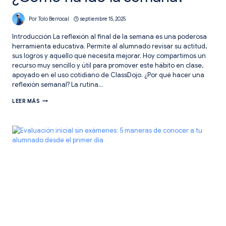
Por
Tolo Berrocal
septiembre 15, 2025
Introducción La reflexión al final de la semana es una poderosa
herramienta educativa. Permite al alumnado revisar su actitud,
sus logros y aquello que necesita mejorar. Hoy compartimos un
recurso muy sencillo y útil para promover este hábito en clase,
apoyado en el uso cotidiano de ClassDojo. ¿Por qué hacer una
reflexión semanal? La rutina…
12
LEER MÁS
PASOS
PARA
LA
REFLEXIÓN.
¿CÓMO
HA
IDO
LA
SEMANA?