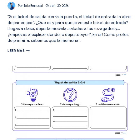
Por
Tolo Berrocal
abril 30, 2026
“Si el ticket de salida cierra la puerta, el ticket de entrada la abre
de par en par”. ¿Qué es y para qué sirve este ticket de entrada?
Llegas a clase, dejas la mochila, saludas a los rezagados y…
¿Empiezas a explicar donde lo dejaste ayer? ¡Error! Como profes
de primaria, sabemos que la memoria…
EL
LEER MÁS
TICKET
DE
ENTRADA:
3
MANERAS
DE
EVOCAR
CONOCIMIENTOS
PREVIOS.