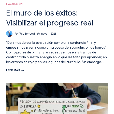
EVALUACIÓN
El muro de los éxitos:
Visibilizar el progreso real
Por
Tolo Berrocal
mayo 11, 2026
“Dejamos de ver la evaluación como una sentencia final y
empezamos a verla como un proceso de acumulación de logros”.
Como profes de primaria, a veces caemos en la trampa de
centrar toda nuestra energía en lo que les falta por aprender, en
los errores en rojo y en las lagunas del currículo. Sin embargo,…
EL
LEER MÁS
MURO
DE
LOS
ÉXITOS:
VISIBILIZAR
EL
PROGRESO
REAL