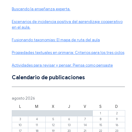
Buscando la enseñanza experta.
Escenarios de incidencia positiva del aprendizaje cooperativo
en el aula.
Fusionando taxonomías: El mapa de ruta del aula
Propiedades textuales en primaria: Criterios para los tres ciclos
Actividades para revisar y pensar. Piensa como pensaste
Calendario de publicaciones
agosto 2026
L
M
X
J
V
S
D
1
2
3
4
5
6
7
8
9
10
11
12
13
14
15
16
17
18
19
20
21
22
23