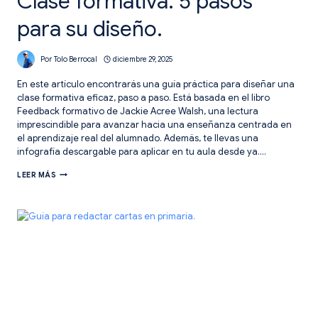
Clase formativa. 5 pasos
para su diseño.
Por
Tolo Berrocal
diciembre 29, 2025
En este artículo encontrarás una guía práctica para diseñar una
clase formativa eficaz, paso a paso. Está basada en el libro
Feedback formativo de Jackie Acree Walsh, una lectura
imprescindible para avanzar hacia una enseñanza centrada en
el aprendizaje real del alumnado. Además, te llevas una
infografía descargable para aplicar en tu aula desde ya….
CLASE
LEER MÁS
FORMATIVA.
5
PASOS
PARA
SU
DISEÑO.