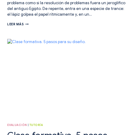
problema como si la resolución de problemas fuera un jeroglífico
del antiguo Egipto. De repente, entra en una especie de trance:
el lápiz golpea el papel rítmicamente y, en un…
RESOLUCIÓN
LEER MÁS
DE
PROBLEMAS:
6
PASOS
IMPRESCINDIBLES
PARA
CAMINAR
EN
EL
MAPA
EVALUACIÓN
|
TUTORÍA