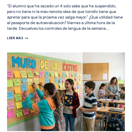
“El alumno que ha sacado un 4 solo sabe que ha suspendido,
pero no tiene ni la más remota idea de qué tornillo tiene que
apretar para que la próxima vez salga mejor.” ¿Qué utilidad tiene
el pasaporte de autoevaluación? Viernes a última hora de la
tarde. Devuelves los controles de lengua de la semana….
PASAPORTE
LEER MÁS
DE
AUTOEVALUACIÓN
EN
3
PASOS:
EL
FIN
DE
LA
NOTITIS