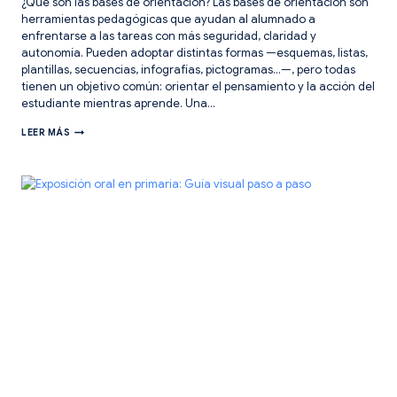
¿Qué son las bases de orientación? Las bases de orientación son
herramientas pedagógicas que ayudan al alumnado a
enfrentarse a las tareas con más seguridad, claridad y
autonomía. Pueden adoptar distintas formas —esquemas, listas,
plantillas, secuencias, infografías, pictogramas…—, pero todas
tienen un objetivo común: orientar el pensamiento y la acción del
estudiante mientras aprende. Una…
ASPECTOS
LEER MÁS
CLAVE
PARA
CREAR
BUENAS
BASES
DE
ORIENTACIÓN