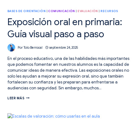
BASES DE ORIENTACIÓN
|
COMUNICACIÓN
|
EVALUACIÓN
|
RECURSOS
Exposición oral en primaria:
Guía visual paso a paso
Por
Tolo Berrocal
septiembre 24, 2025
En el proceso educativo, una de las habilidades más importantes
que podemos fomentar en nuestros alumnos es la capacidad de
comunicar ideas de manera efectiva. Las exposiciones orales no
solo les ayudan a mejorar su expresión oral, sino que también
fortalecen su confianza y les preparan para enfrentarse a
audiencias con seguridad. Sin embargo, muchos…
EXPOSICIÓN
LEER MÁS
ORAL
EN
PRIMARIA:
GUÍA
VISUAL
PASO
A
PASO