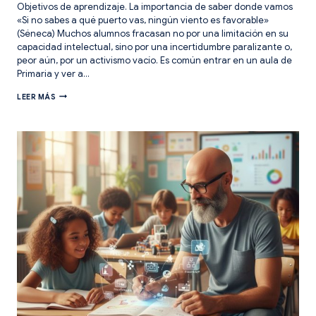
Objetivos de aprendizaje. La importancia de saber donde vamos
«Si no sabes a qué puerto vas, ningún viento es favorable»
(Séneca) Muchos alumnos fracasan no por una limitación en su
capacidad intelectual, sino por una incertidumbre paralizante o,
peor aún, por un activismo vacío. Es común entrar en un aula de
Primaria y ver a…
OBJETIVOS
LEER MÁS
DE
APRENDIZAJE.
4
ESTRATEGIAS
PARA
SABER
DONDE
VAMOS.