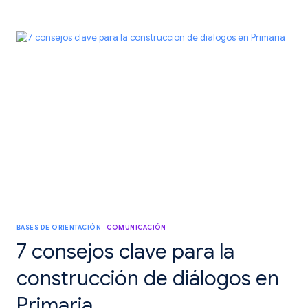
INICIAL
SIN
EXÁMENES:
5
MANERAS
DE
CONOCER
A
TU
ALUMNADO
DESDE
EL
PRIMER
DÍA
BASES DE ORIENTACIÓN
|
COMUNICACIÓN
7 consejos clave para la
construcción de diálogos en
Primaria