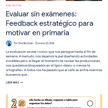
EVALUACIÓN
Evaluar sin exámenes:
Feedback estratégico para
motivar en primaria
Por
Tolo Berrocal
enero 23, 2026
La evaluación es ese «coco» que nos persigue hasta el fin de
semana. A menudo, nos dejamos la piel diseñando actividades
increíbles pero, al llegar el momento de revisar las producciones,
nos quedamos bloqueados en el típico «bien» o «revisa la
ortografía». A todos nos ha pasado que el café se enfría mientras
buscamos qué…
EVALUAR
LEER MÁS
SIN
EXÁMENES:
FEEDBACK
ESTRATÉGICO
PARA
MOTIVAR
EN