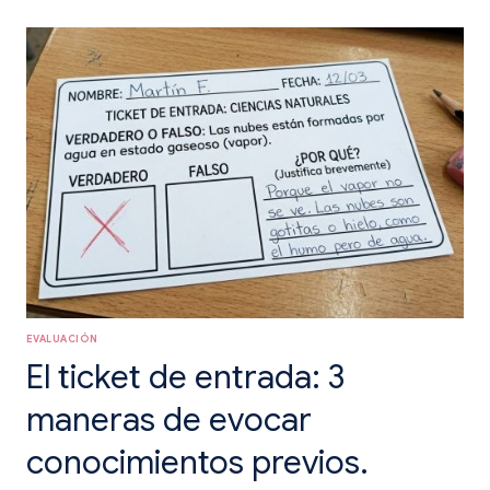
Y
UN
DESEO:
FEEDBACK
RÁPIDO
Y
EFICAZ
EVALUACIÓN
El ticket de entrada: 3
maneras de evocar
conocimientos previos.