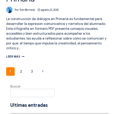
Por
Tolo Berrocal
agosto 22, 2025
La construcción de diálogos en Primaria es fundamental para
desarrollar la expresión comunicativa y narrativa del alumnado.
Esta infografía en formato PDF presenta consejos visuales,
accesibles y bien estructurados para acompañar a los
estudiantes: les ayuda a reflexionar sobre cómo se comunican y
por qué, al tiempo que impulsa la creatividad, el pensamiento
crítico y…
7
LEER MÁS
CONSEJOS
CLAVE
PARA
Navegación
Siguiente
1
2
3
LA
CONSTRUCCIÓN
página
DE
de
DIÁLOGOS
Buscar
EN
PRIMARIA
página
Ultimas entradas