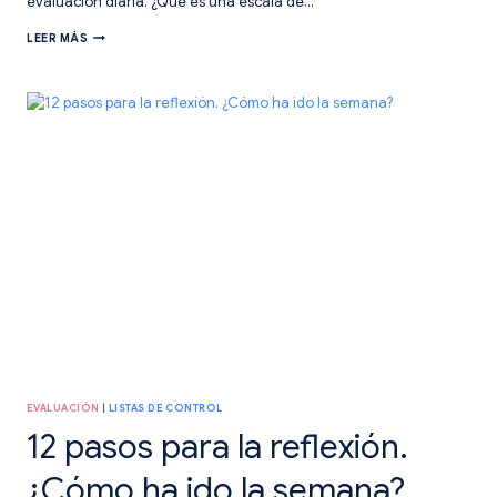
evaluación diaria. ¿Qué es una escala de…
ESCALAS
LEER MÁS
DE
VALORACIÓN:
CÓMO
USARLAS
EN
EL
AULA
EVALUACIÓN
|
LISTAS DE CONTROL
12 pasos para la reflexión.
¿Cómo ha ido la semana?