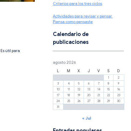
Criterios para los tres ciclos
Actividades para revisar y pensar.
Piensa como pensaste
Calendario de
publicaciones
s útil para
agosto 2026
L
M
X
J
V
S
D
1
2
3
4
5
6
7
8
9
10
11
12
13
14
15
16
17
18
19
20
21
22
23
24
25
26
27
28
29
30
31
« Jul
Entradas populares