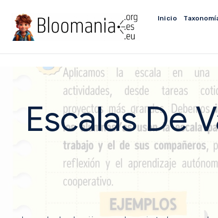
Saltar
al
Inicio
Taxonomí
contenido
Escalas De V