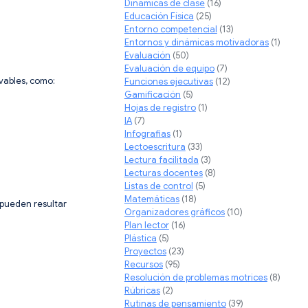
Dinámicas de clase
(16)
Educación Física
(25)
Entorno competencial
(13)
Entornos y dinámicas motivadoras
(1)
Evaluación
(50)
Evaluación de equipo
(7)
rvables, como:
Funciones ejecutivas
(12)
Gamificación
(5)
Hojas de registro
(1)
IA
(7)
Infografias
(1)
Lectoescritura
(33)
Lectura facilitada
(3)
Lecturas docentes
(8)
Listas de control
(5)
Matemáticas
(18)
 pueden resultar
Organizadores gráficos
(10)
Plan lector
(16)
Plástica
(5)
Proyectos
(23)
Recursos
(95)
Resolución de problemas motrices
(8)
Rúbricas
(2)
Rutinas de pensamiento
(39)