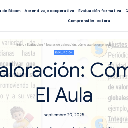
a de Bloom
Aprendizaje cooperativo
Evaluación formativa
C
Comprensión lectora
Inicio
/
Evaluación
/
Escalas de valoración: cómo usarlas en el aula
EVALUACIÓN
aloración: Có
El Aula
septiembre 20, 2025