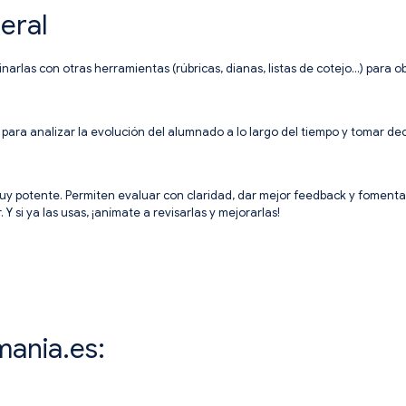
eral
inarlas con otras herramientas (rúbricas, dianas, listas de cotejo…) para o
ara analizar la evolución del alumnado a lo largo del tiempo y tomar de
muy potente. Permiten evaluar con claridad, dar mejor feedback y fomentar 
 si ya las usas, ¡anímate a revisarlas y mejorarlas!
mania.es: