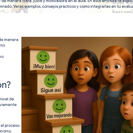
de manera clara, justa y motivadora en el aula. En esta entrada te explic
nado. Verás ejemplos, consejos prácticos y cómo integrarlas en tu evalu
 de manera
ómo
mo
ón?
nivel de
eviamente
 el proceso,
tónomo.