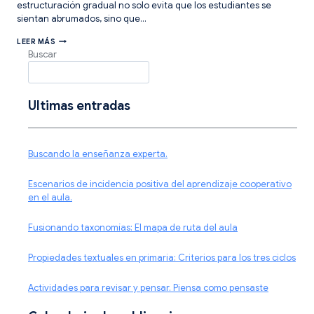
estructuración gradual no solo evita que los estudiantes se
sientan abrumados, sino que…
SECUENCIAR
LEER MÁS
LOS
Buscar
OBJETIVOS
DE
APRENDIZAJE.
PROMOVER
EL
Ultimas entradas
VALOR
SUBJETIVO
DE
LO
Buscando la enseñanza experta.
QUE
SE
APRENDE.
Escenarios de incidencia positiva del aprendizaje cooperativo
en el aula.
Fusionando taxonomías: El mapa de ruta del aula
Propiedades textuales en primaria: Criterios para los tres ciclos
Actividades para revisar y pensar. Piensa como pensaste