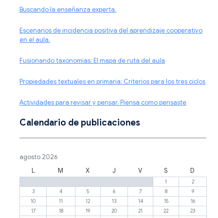
Buscando la enseñanza experta.
Escenarios de incidencia positiva del aprendizaje cooperativo
en el aula.
Fusionando taxonomías: El mapa de ruta del aula
Propiedades textuales en primaria: Criterios para los tres ciclos
Actividades para revisar y pensar. Piensa como pensaste
Calendario de publicaciones
agosto 2026
L
M
X
J
V
S
D
1
2
3
4
5
6
7
8
9
10
11
12
13
14
15
16
17
18
19
20
21
22
23