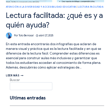
ATENCIÓN A LA DIVERSIDAD Y ACCESIBILIDAD EDUCATIVA
|
LECTURA FACILITADA
Lectura facilitada: ¿qué es y a
quién ayuda?
Por
Tolo Berrocal
abril 27, 2025
En esta entrada encontrarás dos infografías que aclaran de
manera visual y práctica qué es la lectura facilitada y en qué se
diferencia de la lectura fácil. Comprender estas diferencias es
esencial para construir aulas más inclusivas y garantizar que
todos los estudiantes accedan al conocimiento de forma plena.
Además, descubrirás cómo aplicar estrategias de…
LECTURA
LEER MÁS
FACILITADA:
Buscar
¿QUÉ
ES
Y
A
QUIÉN
Ultimas entradas
AYUDA?