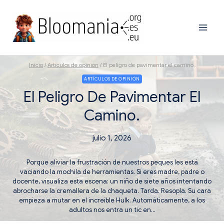
Saltar
al
contenido
Inicio
/
Artículos de opinión
/
El peligro de pavimentar el camino.
ARTÍCULOS DE OPINIÓN
El Peligro De Pavimentar El
Camino.
julio 1, 2026
Porque aliviar la frustración de nuestros peques les está
vaciando la mochila de herramientas. ​Si eres madre, padre o
docente, visualiza esta escena: un niño de siete años intentando
abrocharse la cremallera de la chaqueta. Tarda. Resopla. Su cara
empieza a mutar en el increíble Hulk. Automáticamente, a los
adultos nos entra un tic en…