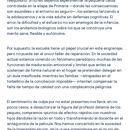
reequilibrio. Si no les dejamos experimentar la pequeña caída
controlada en la etapa de Primaria —donde las consecuencias
son asumibles y el entorno es seguro—, los estamos lanzando a
la adolescencia y a la vida adulta sin defensas cognitivas. El
error, la dificultad y el esfuerzo no son enemigos de la infancia;
son los andamios biológicos sobre los que se construye una
mente sana, flexible y autónoma.
Por supuesto, la escuela tiene un papel crucial en este engranaje,
pero no puede ser el único taller de reparación. En la sociedad
actual estamos viviendo un fenómeno paradójico: muchas de las
funciones de maduración emocional y límites que antes se
sostenían de forma natural en el hogar se pretenden delegar en
un aula masificada, mientras las familias —atrapadas en el
torbellino de la conciliación imposible— intentan compensar la
falta de tiempo de calidad con una complacencia peligrosa.
El sentimiento de culpa por no estar presentes nos lleva, en no
pocos casos, a desautorizar la figura del profesor delante de los
peques; compramos «puntos de afecto» rápidos con nuestros
hijos dándoles la razón en todo y transformando al docente en el
antagonista de la película. Nos hemos convertido en la sociedad
de la hiperestimulación, de la queja instantánea en el grupo de