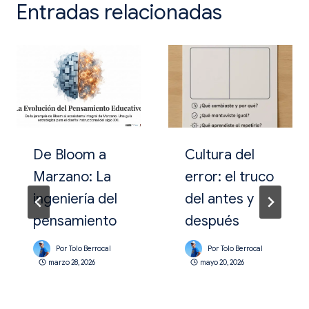
Entradas relacionadas
De Bloom a
Cultura del
Marzano: La
error: el truco
ingeniería del
del antes y
pensamiento
después
Por
Tolo Berrocal
Por
Tolo Berrocal
marzo 28, 2026
mayo 20, 2026