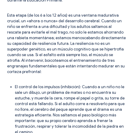
durante la Educación Primaria.
​Esta etapa (de los 6 a los 12 años) es una ventana madurativa
crucial, un «ahora o nunca» del desarrollo cerebral. Cuando un
niño se enfrenta a una dificultad y los adultos saltamos al
rescate para evitarle el mal trago, no solo le estamos ahorrando
una rabieta momentánea; estamos menoscabando directamente
su capacidad de resiliencia futura. La resiliencia no es un
superpoder genético, es un músculo cognitivo que se hipertrofia
cuando se usa. Si el asfalto está siempre liso, el músculo se
atrofia. Al intervenir, boicoteamos el entrenamiento de tres
engranajes fundamentales que están intentando madurar en su
corteza prefrontal:
​El control de los impulsos (inhibición): Cuando a un niño no le
sale un dibujo, un problema de mates o no encuentra su
estuche, y muerde la cera, rompe el papel o grita, su torre de
control está fallando. Si el adulto corre a resolverlo para que
no llore, el cerebro del peque aprende que el drama es una
estrategia eficiente. Nos saltamos el paso biológico más
importante: que su propio cerebro aprenda a frenar la
frustración, respirar y tolerar la incomodidad de la piedra en
el camino.