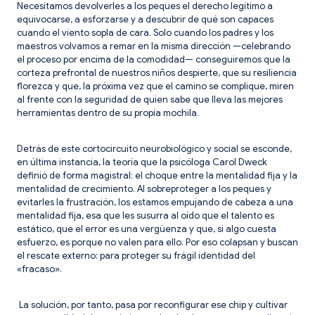
Necesitamos devolverles a los peques el derecho legítimo a
equivocarse, a esforzarse y a descubrir de qué son capaces
cuando el viento sopla de cara. Solo cuando los padres y los
maestros volvamos a remar en la misma dirección —celebrando
el proceso por encima de la comodidad— conseguiremos que la
corteza prefrontal de nuestros niños despierte, que su resiliencia
florezca y que, la próxima vez que el camino se complique, miren
al frente con la seguridad de quien sabe que lleva las mejores
herramientas dentro de su propia mochila.
Detrás de este cortocircuito neurobiológico y social se esconde,
en última instancia, la teoría que la psicóloga Carol Dweck
definió de forma magistral: el choque entre la mentalidad fija y la
mentalidad de crecimiento. Al sobreproteger a los peques y
evitarles la frustración, los estamos empujando de cabeza a una
mentalidad fija, esa que les susurra al oído que el talento es
estático, que el error es una vergüenza y que, si algo cuesta
esfuerzo, es porque no valen para ello. Por eso colapsan y buscan
el rescate externo: para proteger su frágil identidad del
«fracaso».
La solución, por tanto, pasa por reconfigurar ese chip y cultivar