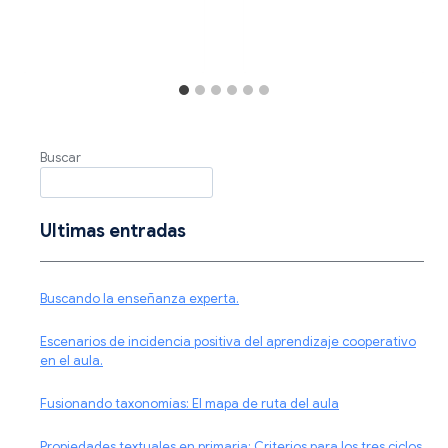
Buscar
Ultimas entradas
Buscando la enseñanza experta.
Escenarios de incidencia positiva del aprendizaje cooperativo
en el aula.
Fusionando taxonomías: El mapa de ruta del aula
Propiedades textuales en primaria: Criterios para los tres ciclos