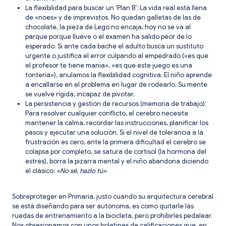
​La flexibilidad para buscar un ‘Plan B’: La vida real está llena
de «noes» y de imprevistos. No quedan galletas de las de
chocolate, la pieza de Lego no encaja, hoy no se va al
parque porque llueve o el examen ha salido peor de lo
esperado. Si ante cada bache el adulto busca un sustituto
urgente o justifica el error culpando al empedrado («es que
el profesor te tiene manía», «es que este juego es una
tontería»), anulamos la flexibilidad cognitiva. El niño aprende
a encallarse en el problema en lugar de rodearlo. Su mente
se vuelve rígida, incapaz de pivotar.
​La persistencia y gestión de recursos (memoria de trabajo):
Para resolver cualquier conflicto, el cerebro necesita
mantener la calma, recordar las instrucciones, planificar los
pasos y ejecutar una solución. Si el nivel de tolerancia a la
frustración es cero, ante la primera dificultad el cerebro se
colapsa por completo, se satura de cortisol (la hormona del
estrés), borra la pizarra mental y el niño abandona diciendo
el clásico:
«No sé, hazlo tú»
.
​Sobreproteger en Primaria, justo cuando su arquitectura cerebral
se está diseñando para ser autónoma, es como quitarle las
ruedas de entrenamiento a la bicicleta, pero prohibirles pedalear.
Nos obsesionamos con unos boletines de calificaciones que, en