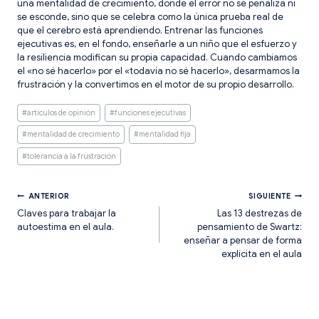
una mentalidad de crecimiento, donde el error no se penaliza ni
se esconde, sino que se celebra como la única prueba real de
que el cerebro está aprendiendo. Entrenar las funciones
ejecutivas es, en el fondo, enseñarle a un niño que el esfuerzo y
la resiliencia modifican su propia capacidad. Cuando cambiamos
el «no sé hacerlo» por el «todavía no sé hacerlo», desarmamos la
frustración y la convertimos en el motor de su propio desarrollo.
Etiquetas
#
artículos de opinión
#
funciones ejecutivas
de
la
#
mentalidad de crecimiento
#
mentalidad fija
entrada:
#
tolerancia a la frustración
Navegación
ANTERIOR
SIGUIENTE
Claves para trabajar la
Las 13 destrezas de
autoestima en el aula.
pensamiento de Swartz:
de
enseñar a pensar de forma
explícita en el aula
entradas