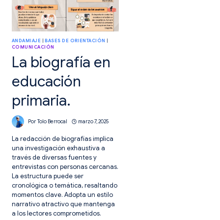
ANDAMIAJE
|
BASES DE ORIENTACIÓN
|
COMUNICACIÓN
La biografía en
educación
primaria.
Por
Tolo Berrocal
marzo 7, 2025
La redacción de biografías implica
una investigación exhaustiva a
través de diversas fuentes y
entrevistas con personas cercanas.
La estructura puede ser
cronológica o temática, resaltando
momentos clave. Adopta un estilo
narrativo atractivo que mantenga
a los lectores comprometidos.