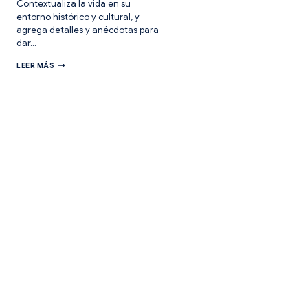
Contextualiza la vida en su
entorno histórico y cultural, y
agrega detalles y anécdotas para
dar…
LA
LEER MÁS
BIOGRAFÍA
EN
EDUCACIÓN
PRIMARIA.