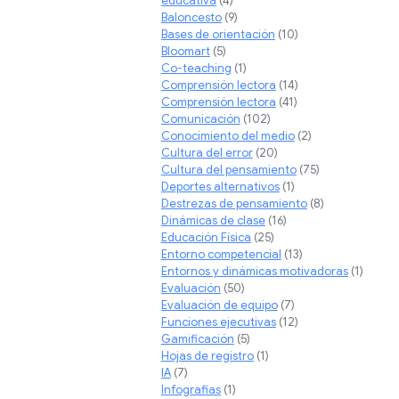
educativa
(4)
Baloncesto
(9)
Bases de orientación
(10)
Bloomart
(5)
Co-teaching
(1)
Comprensión lectora
(14)
Comprensión lectora
(41)
Comunicación
(102)
Conocimiento del medio
(2)
Cultura del error
(20)
Cultura del pensamiento
(75)
Deportes alternativos
(1)
Destrezas de pensamiento
(8)
Dinámicas de clase
(16)
Educación Física
(25)
Entorno competencial
(13)
Entornos y dinámicas motivadoras
(1)
Evaluación
(50)
Evaluación de equipo
(7)
Funciones ejecutivas
(12)
Gamificación
(5)
Hojas de registro
(1)
IA
(7)
Infografias
(1)