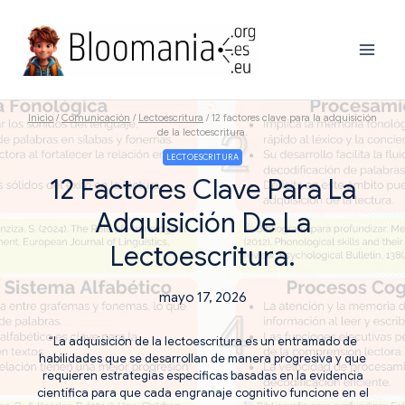
Saltar
al
contenido
Inicio
/
Comunicación
/
Lectoescritura
/
12 factores clave para la adquisición
de la lectoescritura.
LECTOESCRITURA
12 Factores Clave Para La
Adquisición De La
Lectoescritura.
mayo 17, 2026
“La adquisición de la lectoescritura es un entramado de
habilidades que se desarrollan de manera progresiva y que
requieren estrategias específicas basadas en la evidencia
científica para que cada engranaje cognitivo funcione en el