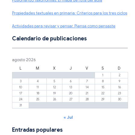
Fusionando taxonomías: El mapa de ruta del aula
Propiedades textuales en primaria: Criterios para los tres ciclos
Actividades para revisar y pensar. Piensa como pensaste
Calendario de publicaciones
agosto 2026
L
M
X
J
V
S
D
1
2
3
4
5
6
7
8
9
10
11
12
13
14
15
16
17
18
19
20
21
22
23
24
25
26
27
28
29
30
31
« Jul
Entradas populares