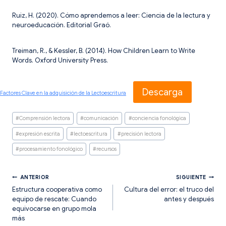
Ruiz, H. (2020). Cómo aprendemos a leer: Ciencia de la lectura y
neuroeducación. Editorial Graó.
Treiman, R., & Kessler, B. (2014). How Children Learn to Write
Words. Oxford University Press.
Descarga
Factores Clave en la adquisición de la Lectoescritura
Etiquetas
#
Comprensión lectora
#
comunicación
#
conciencia fonológica
de
la
#
expresión escrita
#
lectoescritura
#
precisión lectora
entrada:
#
procesamiento fonológico
#
recursos
Navegación
ANTERIOR
SIGUIENTE
Estructura cooperativa como
Cultura del error: el truco del
equipo de rescate: Cuando
antes y después
de
equivocarse en grupo mola
más