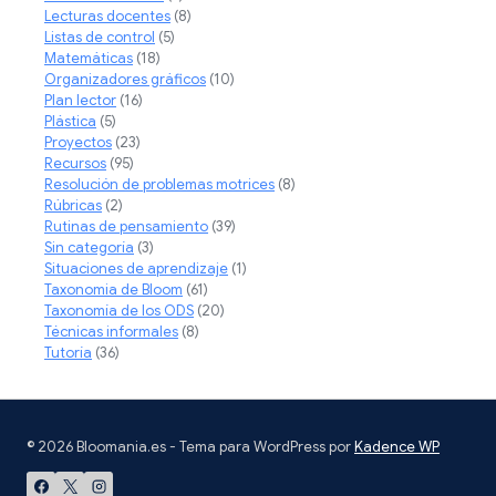
Lecturas docentes
(8)
Listas de control
(5)
Matemáticas
(18)
Organizadores gráficos
(10)
Plan lector
(16)
Plástica
(5)
Proyectos
(23)
Recursos
(95)
Resolución de problemas motrices
(8)
Rúbricas
(2)
Rutinas de pensamiento
(39)
Sin categoría
(3)
Situaciones de aprendizaje
(1)
Taxonomia de Bloom
(61)
Taxonomía de los ODS
(20)
Técnicas informales
(8)
Tutoría
(36)
© 2026 Bloomania.es - Tema para WordPress por
Kadence WP