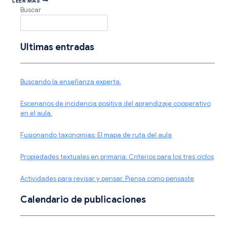
LEER MÁS
FACTORES
Buscar
CLAVE
PARA
LA
ADQUISICIÓN
DE
Ultimas entradas
LA
LECTOESCRITURA.
Buscando la enseñanza experta.
Escenarios de incidencia positiva del aprendizaje cooperativo
en el aula.
Fusionando taxonomías: El mapa de ruta del aula
Propiedades textuales en primaria: Criterios para los tres ciclos
Actividades para revisar y pensar. Piensa como pensaste
Calendario de publicaciones