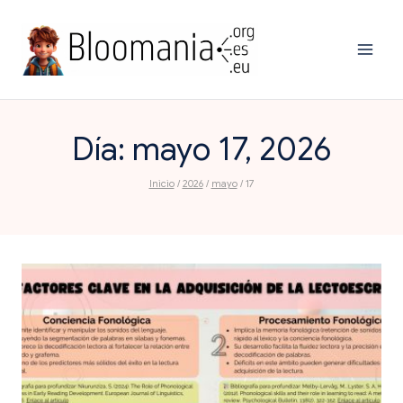
Saltar
al
contenido
Día: mayo 17, 2026
Inicio
/
2026
/
mayo
/
17