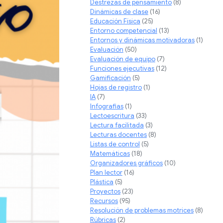
Destrezas de pensamiento
(8)
Dinámicas de clase
(16)
Educación Física
(25)
Entorno competencial
(13)
Entornos y dinámicas motivadoras
(1)
Evaluación
(50)
Evaluación de equipo
(7)
Funciones ejecutivas
(12)
Gamificación
(5)
Hojas de registro
(1)
IA
(7)
Infografias
(1)
Lectoescritura
(33)
Lectura facilitada
(3)
Lecturas docentes
(8)
Listas de control
(5)
Matemáticas
(18)
Organizadores gráficos
(10)
Plan lector
(16)
Plástica
(5)
Proyectos
(23)
Recursos
(95)
Resolución de problemas motrices
(8)
Rúbricas
(2)