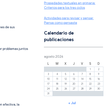
Propiedades textuales en primaria:
Criterios para los tres ciclos
Actividades para revisar y pensar.
Piensa como pensaste
nes de sus
Calendario de
publicaciones
er problemas juntos
agosto 2026
L
M
X
J
V
S
D
1
2
3
4
5
6
7
8
9
10
11
12
13
14
15
16
17
18
19
20
21
22
23
24
25
26
27
28
29
30
31
« Jul
n efectiva, la