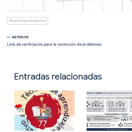
Etiquetas
#
aprendizaje cooperativo
de
la
entrada:
Navegación
ANTERIOR
Lista de verificación para la resolución de problemas.
de
entradas
Entradas relacionadas