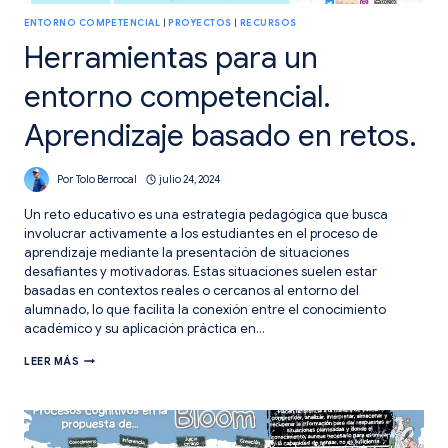
ENTORNO COMPETENCIAL
|
PROYECTOS
|
RECURSOS
Herramientas para un
entorno competencial.
Aprendizaje basado en retos.
Por
Tolo Berrocal
julio 24, 2024
Un reto educativo es una estrategia pedagógica que busca
involucrar activamente a los estudiantes en el proceso de
aprendizaje mediante la presentación de situaciones
desafiantes y motivadoras. Estas situaciones suelen estar
basadas en contextos reales o cercanos al entorno del
alumnado, lo que facilita la conexión entre el conocimiento
académico y su aplicación práctica en…
HERRAMIENTAS
LEER MÁS
PARA
UN
ENTORNO
COMPETENCIAL.
APRENDIZAJE
BASADO