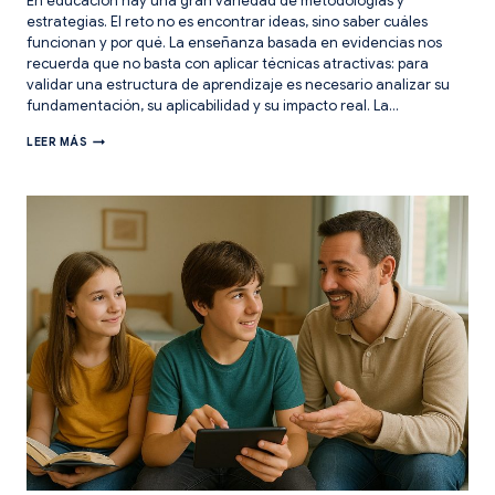
En educación hay una gran variedad de metodologías y
estrategias. El reto no es encontrar ideas, sino saber cuáles
funcionan y por qué. La enseñanza basada en evidencias nos
recuerda que no basta con aplicar técnicas atractivas: para
validar una estructura de aprendizaje es necesario analizar su
fundamentación, su aplicabilidad y su impacto real. La…
LOS
LEER MÁS
6
PILARES
DE
UNA
BUENA
ESTRUCTURA
DE
APRENDIZAJE