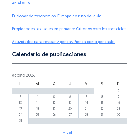
en el aula.
Fusionando taxonomías: El mapa de ruta del aula
Propiedades textuales en primaria: Criterios para los tres ciclos
Actividades para revisar y pensar. Piensa como pensaste
Calendario de publicaciones
agosto 2026
L
M
X
J
V
S
D
1
2
3
4
5
6
7
8
9
10
11
12
13
14
15
16
17
18
19
20
21
22
23
24
25
26
27
28
29
30
31
« Jul