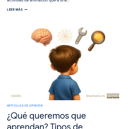
actividad de animación que a una…
TRABAJAR
LEER MÁS
LOS
TIEMPOS
VERBALES
DESDE
EL
JUEGO.
ARTÍCULOS DE OPINIÓN
¿Qué queremos que
aprendan? Tipos de