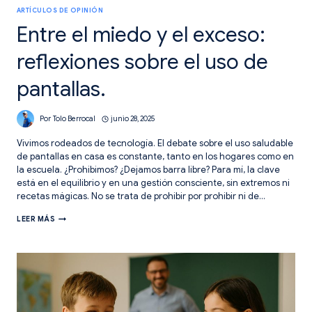
ARTÍCULOS DE OPINIÓN
Entre el miedo y el exceso:
reflexiones sobre el uso de
pantallas.
Por
Tolo Berrocal
junio 28, 2025
Vivimos rodeados de tecnología. El debate sobre el uso saludable
de pantallas en casa es constante, tanto en los hogares como en
la escuela. ¿Prohibimos? ¿Dejamos barra libre? Para mí, la clave
está en el equilibrio y en una gestión consciente, sin extremos ni
recetas mágicas. No se trata de prohibir por prohibir ni de…
ENTRE
LEER MÁS
EL
MIEDO
Y
EL
EXCESO:
REFLEXIONES
SOBRE
EL
USO