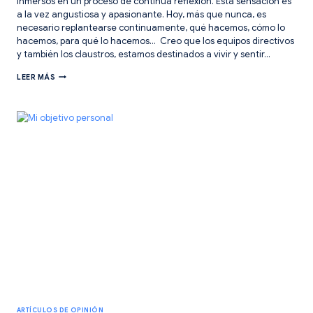
inmersos en un proceso de continua reflexión. Esta sensación es
a la vez angustiosa y apasionante. Hoy, más que nunca, es
necesario replantearse continuamente, qué hacemos, cómo lo
hacemos, para qué lo hacemos… Creo que los equipos directivos
y también los claustros, estamos destinados a vivir y sentir…
EN
LEER MÁS
PROCESO
DE
REFLEXIÓN.
ARTÍCULOS DE OPINIÓN