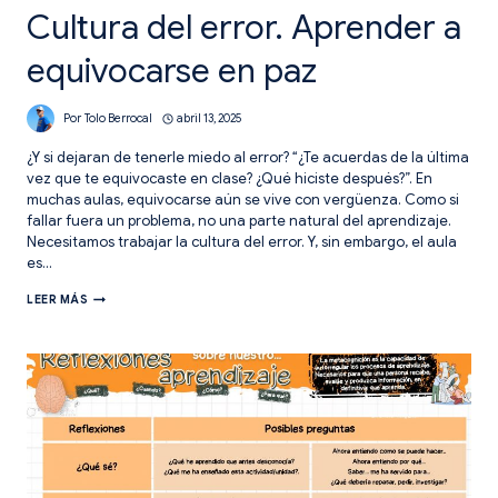
Cultura del error. Aprender a
equivocarse en paz
Por
Tolo Berrocal
abril 13, 2025
¿Y si dejaran de tenerle miedo al error? “¿Te acuerdas de la última
vez que te equivocaste en clase? ¿Qué hiciste después?”. En
muchas aulas, equivocarse aún se vive con vergüenza. Como si
fallar fuera un problema, no una parte natural del aprendizaje.
Necesitamos trabajar la cultura del error. Y, sin embargo, el aula
es…
CULTURA
LEER MÁS
DEL
ERROR.
APRENDER
A
EQUIVOCARSE
EN
PAZ