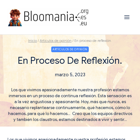
Saltar
al
contenido
Inicio
/
Artículos de opinión
/
En proceso de reflexión.
ARTÍCULOS DE OPINIÓN
En Proceso De Reflexión.
marzo 5, 2023
Los que vivimos apasionadamente nuestra profesión estamos
inmersos en un proceso de continua reflexión. Esta sensación es
a la vez angustiosa y apasionante. Hoy, más que nunca, es
necesario replantearse continuamente, qué hacemos, cómo lo
hacemos, para qué lo hacemos… Creo que los equipos directivos
y también los claustros, estamos destinados a vivir y sentir…
Los que vivimos apasionadamente nuestra profesión estamos