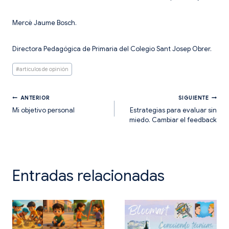
Mercè Jaume Bosch.
Directora Pedagógica de Primaria del Colegio Sant Josep Obrer.
Etiquetas
#
artículos de opinión
de
la
entrada:
Navegación
ANTERIOR
SIGUIENTE
Mi objetivo personal
Estrategias para evaluar sin
miedo. Cambiar el feedback
de
entradas
Entradas relacionadas