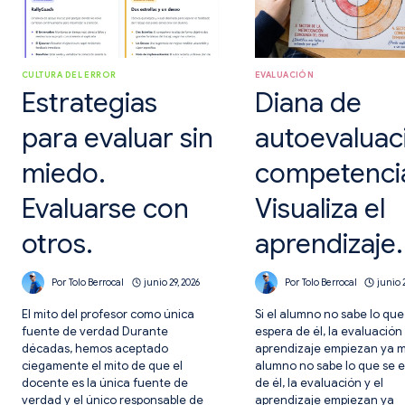
CULTURA DEL ERROR
EVALUACIÓN
Estrategias
Diana de
para evaluar sin
autoevaluac
miedo.
competencia
Evaluarse con
Visualiza el
otros.
aprendizaje.
Por
Tolo Berrocal
junio 29, 2026
Por
Tolo Berrocal
junio 
El mito del profesor como única
Si el alumno no sabe lo que
fuente de verdad Durante
espera de él, la evaluación 
décadas, hemos aceptado
aprendizaje empiezan ya ma
ciegamente el mito de que el
alumno no sabe lo que se 
docente es la única fuente de
de él, la evaluación y el
verdad y el único responsable de
aprendizaje empiezan ya