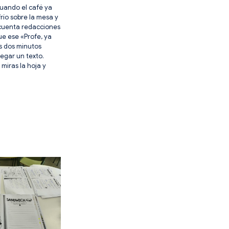
uando el café ya
río sobre la mesa y
cuenta redacciones
ue ese «Profe, ya
s dos minutos
egar un texto.
 miras la hoja y
RA
A
ICATIVA