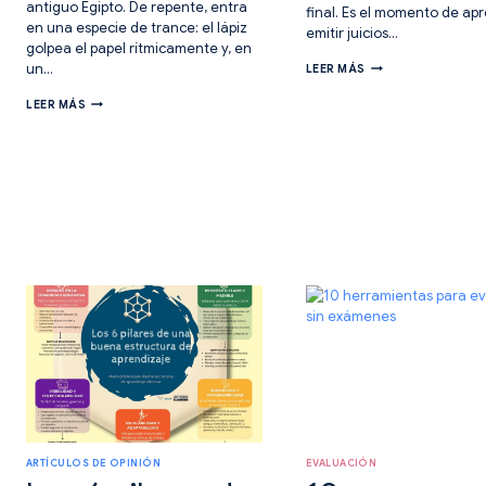
antiguo Egipto. De repente, entra
final. Es el momento de ap
en una especie de trance: el lápiz
emitir juicios…
golpea el papel rítmicamente y, en
BLOOM
un…
LEER MÁS
CON
IA.
RESOLUCIÓN
LEER MÁS
DÍA
DE
5.
PROBLEMAS:
EVALUAR.
6
EL
PASOS
FILTRO
IMPRESCINDIBLES
CRÍTICO
PARA
QUE
CAMINAR
IMPULSA
EN
LA
EL
MEJORA
MAPA
ARTÍCULOS DE OPINIÓN
EVALUACIÓN