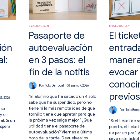
EVALUACIÓN
EVALUACIÓN
Pasaporte de
El ticke
ión
autoevaluación
entrada
l:
en 3 pasos: el
manera
fin de la notitis
evocar
conoci
Por
Tolo Berrocal
junio 7, 2026
previos
“El alumno que ha sacado un 4 solo
23, 2026
sabe que ha suspendido, pero no
tiene ni la más remota idea de qué
 se
Por
Tolo Berr
tornillo tiene que apretar para que
y el
la próxima vez salga mejor.” ¿Qué
l. Si un
“Si el ticket de s
utilidad tiene el pasaporte de
espera
puerta, el ticke
autoevaluación? Viernes a última
de par en par”. 
hora de la tarde. Devuelves los
sirve este ticke