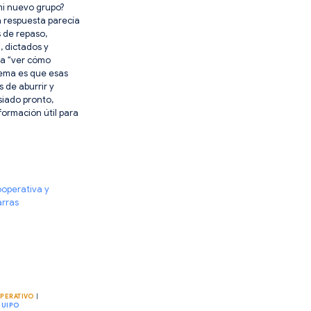
 mi nuevo grupo?
a respuesta parecía
 de repaso,
, dictados y
ra “ver cómo
lema es que esas
 de aburrir y
iado pronto,
formación útil para
ACIÓN
ES:
AS
ER
ADO
PERATIVO
|
QUIPO