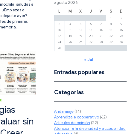
agosto 2026
a mochila, saludas a
… ¿Empiezas a
L
M
X
J
V
S
D
o dejaste ayer?
1
2
fes de primaria,
3
4
5
6
7
8
9
 memoria…
10
11
12
13
14
15
16
17
18
19
20
21
22
23
24
25
26
27
28
29
30
31
A:
AS
« Jul
R
Entradas populares
IMIENTOS
S.
Categorías
OR
gias
Andamiaje
(14)
Aprendizaje cooperativo
(62)
aluar sin
Artículos de opinión
(22)
Atención a la diversidad y accesibilidad
 Crear