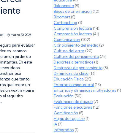
educativa
(4)
Baloncesto
(9)
iente
Bases de orientación
(10)
Bloomart
(5)
Co-teaching
(1)
Comprensión lectora
(14)
Comprensión lectora
(41)
ocal
marzo 20, 2026
Comunicación
(102)
Conocimiento del medio
(2)
seguro para evaluar
Cultura del error
(20)
der es, seamos
Cultura del pensamiento
(75)
e en un jardín de
Deportes alternativos
(1)
onstantes. En este
Destrezas de pensamiento
(8)
timos ideas
Dinámicas de clase
(16)
onstruir ese
Educación Física
(25)
fianza que tanto
Entorno competencial
(13)
rás que crear un
Entornos y dinámicas motivadoras
(1)
 es un «extra» para
Evaluación
(50)
o el requisito
Evaluación de equipo
(7)
e…
Funciones ejecutivas
(12)
EGIAS
Gamificación
(5)
Hojas de registro
(1)
R
IA
(7)
Infografias
(1)