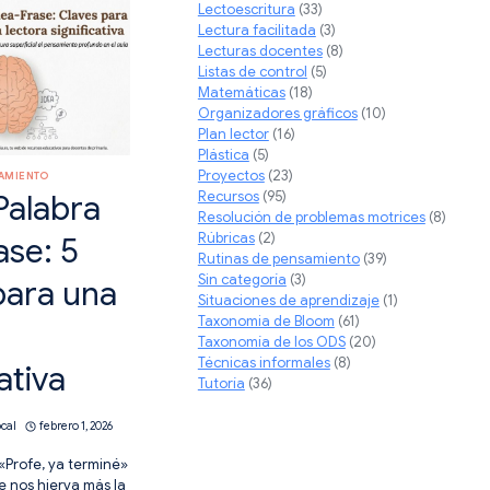
Lectoescritura
(33)
Lectura facilitada
(3)
TE
O
Lecturas docentes
(8)
Listas de control
(5)
Matemáticas
(18)
Organizadores gráficos
(10)
Plan lector
(16)
Plástica
(5)
Proyectos
(23)
SAMIENTO
Recursos
(95)
Palabra
Resolución de problemas motrices
(8)
Rúbricas
(2)
ase: 5
Rutinas de pensamiento
(39)
Sin categoría
(3)
para una
Situaciones de aprendizaje
(1)
Taxonomia de Bloom
(61)
Taxonomía de los ODS
(20)
Técnicas informales
(8)
ativa
Tutoría
(36)
ocal
febrero 1, 2026
«Profe, ya terminé»
e nos hierva más la