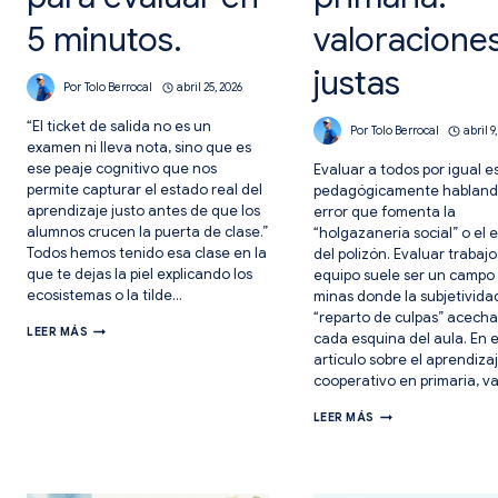
5 minutos.
valoracione
justas
Por
Tolo Berrocal
abril 25, 2026
“El ticket de salida no es un
Por
Tolo Berrocal
abril 9
examen ni lleva nota, sino que es
ese peaje cognitivo que nos
Evaluar a todos por igual es
permite capturar el estado real del
pedagógicamente habland
aprendizaje justo antes de que los
error que fomenta la
alumnos crucen la puerta de clase.”
“holgazanería social” o el 
Todos hemos tenido esa clase en la
del polizón. Evaluar trabaj
que te dejas la piel explicando los
equipo suele ser un campo
ecosistemas o la tilde…
minas donde la subjetividad
“reparto de culpas” acech
4
LEER MÁS
cada esquina del aula. En 
MODELOS
artículo sobre el aprendiza
DE
TICKET
cooperativo en primaria, 
DE
SALIDA
APRENDIZAJE
LEER MÁS
PARA
COOPERATIVO
EVALUAR
EN
EN
PRIMARIA:
5
VALORACIONES
MINUTOS.
JUSTAS