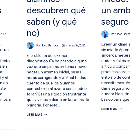
s
descubren qué
un amb
saben (y qué
seguro
no)
, 2026
Por
Tolo Berr
,
Crear un clima 
Por
Tolo Berrocal
marzo 27, 2026
o, un
sin miedo Apren
sinceros, meters
El problema del examen
efecto
dudas y fallos c
diagnóstico ¿Te ha pasado alguna
os en
artículo compar
vez que empiezas un tema nuevo,
 de
prácticas para c
haces un examen inicial, pasas
 y el
entorno de con
horas corrigiendo y al final te das
an en
necesitamos. Ve
cuenta de que los alumnos
este
clima seguro no
contestaron al azar o con miedo a
je
quedar bien, sin
fallar? Es una situación frustrante
vamos a…
básico para qu
que vivimos a diario en las aulas de
primaria. Por esta…
ESTRAT
LEER MÁS
PARA
KPSI:
LEER MÁS
EVALUA
EL
SIN
ESPEJO
MIEDO.
DONDE
CREAR