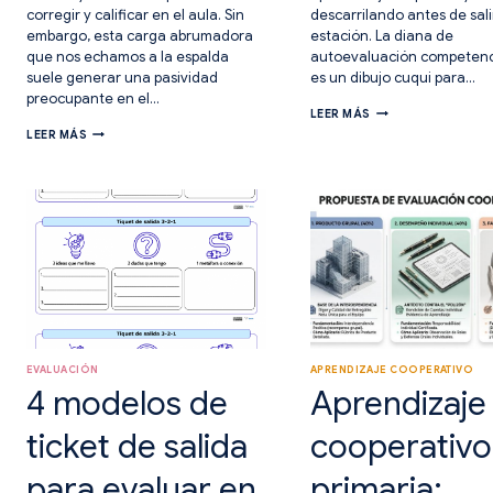
corregir y calificar en el aula. Sin
descarrilando antes de sali
embargo, esta carga abrumadora
estación. La diana de
que nos echamos a la espalda
autoevaluación competenc
suele generar una pasividad
es un dibujo cuqui para…
preocupante en el…
DIANA
LEER MÁS
DE
ESTRATEGIAS
LEER MÁS
AUTOEVALUACIÓN
PARA
COMPETENCIAL:
EVALUAR
VISUALIZA
SIN
EL
MIEDO.
APRENDIZAJE.
EVALUARSE
CON
OTROS.
EVALUACIÓN
APRENDIZAJE COOPERATIVO
4 modelos de
Aprendizaje
ticket de salida
cooperativo
para evaluar en
primaria: