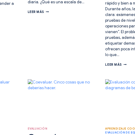
diaria. ¿Qué es una escala de…
rápido y bien a
render a
Durante años, l
ESCALAS
LEER MÁS
clara: exámenes
DE
VALORACIÓN:
pruebas de nivel
CÓMO
operaciones pa
USARLAS
vienen”. El prob
EN
pruebas, además
EL
AULA
etiquetar demas
ofrecen poca in
lo que…
EVALU
LEER MÁS
INICIAL
SIN
EXÁMEN
5
MANER
DE
CONOC
A
TU
ALUMN
DESDE
EL
PRIMER
DÍA
EVALUACIÓN
APRENDIZAJE COO
EVALUACIÓN DE E