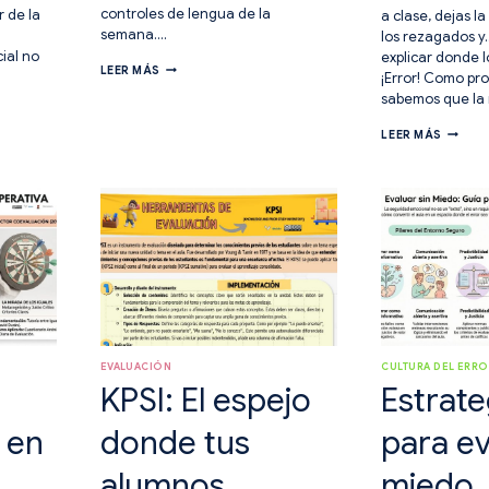
controles de lengua de la
r de la
a clase, dejas l
semana….
los rezagados y
ial no
explicar donde l
PASAPORTE
LEER MÁS
¡Error! Como pro
DE
sabemos que la
AUTOEVALUACIÓN
EN
EL
3
LEER MÁS
TICKET
PASOS:
DE
EL
ENTRAD
FIN
3
DE
MANER
LA
DE
NOTITIS
EVOCA
CONOC
PREVIO
EVALUACIÓN
CULTURA DEL ERR
KPSI: El espejo
Estrate
 en
donde tus
para ev
alumnos
miedo.