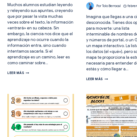
Muchos alumnos estudian leyendo
Por
Tolo Berrocal
febrer
y releyendo sus apuntes, creyendo
que por pasar la vista muchas
Imagina que llegas a una c
veces sobre el texto, la información
desconocida. Tienes dos o
«entrará» en su cabeza. Sin
para moverte: una lista
embargo, la ciencia nos dice que el
interminable de nombres de
aprendizaje no ocurre cuando la
y números de portal, o un 
información entra, sino cuando
un mapa interactivo. La list
intentamos sacarla. Si el
los datos (el «qué»), pero so
aprendizaje es un camino, leer es
mapa te proporciona la est
como caminar sobre…
necesaria para entender 
estás y cómo llegar a…
4
LEER MÁS
ESTRATEGIAS
¿MAPA
LEER MÁS
PARA
O
LA
LISTA?
EVOCACIÓN
5
¿HUELLA
SECRETOS
EN
DE
LA
LA
ARENA
«ARQUITECTURA
O
MENTAL»
CAMINO
PARA
DE
AYUDAR
PIEDRA?
A
TUS