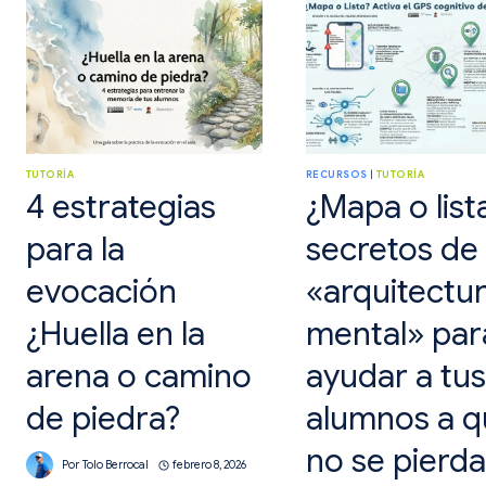
TUTORÍA
RECURSOS
|
TUTORÍA
4 estrategias
¿Mapa o list
para la
secretos de 
evocación
«arquitectu
¿Huella en la
mental» par
arena o camino
ayudar a tus
de piedra?
alumnos a q
no se pierda
Por
Tolo Berrocal
febrero 8, 2026