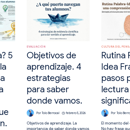
TUS
UN
ALUMNOS
AMBIEN
DESCUBREN
SEGUR
QUÉ
SABEN
(Y
QUÉ
NO)
EVALUACIÓN
CULTURA DEL PEN
a? 5
Objetivos de
Rutina 
la
aprendizaje. 4
Idea Fr
ra
estrategias
pasos 
a
para saber
lectura
donde vamos.
signific
ue
Por
Tolo Berrocal
febrero 5, 2026
Por
Tolo Berr
n.
Objetivos de aprendizaje. La
El momento del 
importancia de saber donde vamos
No hay frase qu