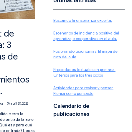
Ultimas entradas
Buscando la enseñanza experta.
t de
Escenarios de incidencia positiva del
aprendizaje cooperativo en el aula.
: 3
Fusionando taxonomías: El mapa de
s de
ruta del aula
Propiedades textuales en primaria:
Criterios para los tres ciclos
mientos
.
Actividades para revisar y pensar.
Piensa como pensaste
ocal
abril 30, 2026
Calendario de
publicaciones
alida cierra la
t de entrada la abre
¿Qué es y para qué
t de entrada? Llegas