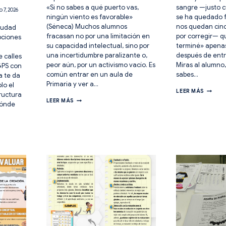
«Si no sabes a qué puerto vas,
sangre —justo c
o 7, 2026
ningún viento es favorable»
se ha quedado f
(Séneca) Muchos alumnos
nos quedan cin
iudad
fracasan no por una limitación en
por corregir— q
pciones
su capacidad intelectual, sino por
terminé» apena
una incertidumbre paralizante o,
después de entr
 calles
peor aún, por un activismo vacío. Es
Miras al alumno,
GPS con
común entrar en un aula de
sabes…
a te da
Primaria y ver a…
lo el
RUTINA
LEER MÁS
ructura
PALAB
OBJETIVOS
LEER MÁS
dónde
IDEA
DE
FRASE:
APRENDIZAJE.
5
4
PASOS
ESTRATEGIAS
PARA
PARA
UNA
SABER
LECTUR
DONDE
SIGNIF
VAMOS.