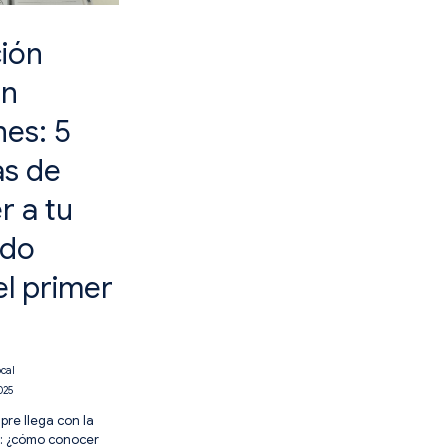
ción
in
es: 5
s de
r a tu
ado
el primer
ocal
025
pre llega con la
: ¿cómo conocer