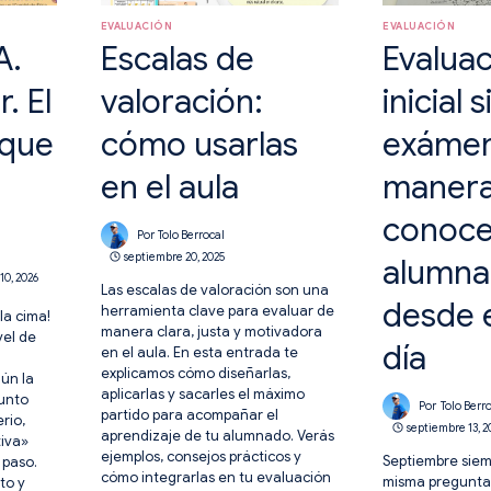
EVALUACIÓN
EVALUACIÓN
A.
Escalas de
Evalua
. El
valoración:
inicial s
o que
cómo usarlas
exámen
en el aula
manera
conoce
Por
Tolo Berrocal
septiembre 20, 2025
alumn
10, 2026
Las escalas de valoración son una
desde 
herramienta clave para evaluar de
la cima!
manera clara, justa y motivadora
vel de
día
en el aula. En esta entrada te
explicamos cómo diseñarlas,
ún la
aplicarlas y sacarles el máximo
unto
Por
Tolo Berr
partido para acompañar el
rio,
septiembre 13, 2
aprendizaje de tu alumnado. Verás
tiva»
ejemplos, consejos prácticos y
Septiembre siem
 paso.
cómo integrarlas en tu evaluación
misma pregunta
to y