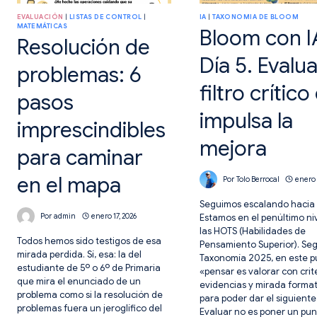
ALUMNOS
A
EVALUACIÓN
|
LISTAS DE CONTROL
|
IA
|
TAXONOMIA DE BLOOM
QUE
MATEMÁTICAS
Bloom con I
NO
Resolución de
SE
PIERDAN.
Día 5. Evaluar
problemas: 6
filtro crític
pasos
impulsa la
imprescindibles
mejora
para caminar
en el mapa
Por
Tolo Berrocal
enero 
Seguimos escalando hacia 
Por
admin
enero 17, 2026
Estamos en el penúltimo ni
las HOTS (Habilidades de
Todos hemos sido testigos de esa
Pensamiento Superior). Seg
mirada perdida. Sí, esa: la del
Taxonomía 2025, en este p
estudiante de 5º o 6º de Primaria
«pensar es valorar con crite
que mira el enunciado de un
evidencias y mirada forma
problema como si la resolución de
para poder dar el siguiente
problemas fuera un jeroglífico del
Evaluar no es poner un pun