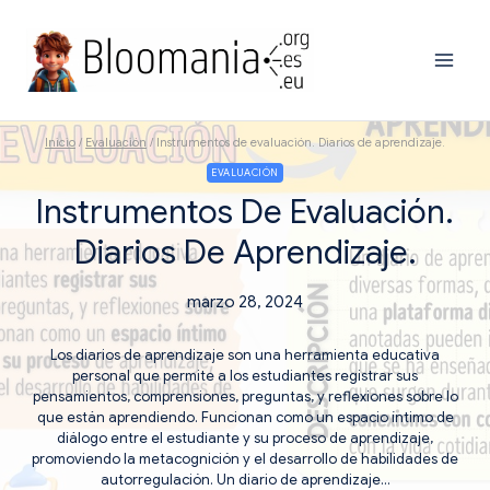
Saltar
al
contenido
Inicio
/
Evaluación
/
Instrumentos de evaluación. Diarios de aprendizaje.
EVALUACIÓN
Instrumentos De Evaluación.
Diarios De Aprendizaje.
marzo 28, 2024
Los diarios de aprendizaje son una herramienta educativa
personal que permite a los estudiantes registrar sus
pensamientos, comprensiones, preguntas, y reflexiones sobre lo
que están aprendiendo. Funcionan como un espacio íntimo de
diálogo entre el estudiante y su proceso de aprendizaje,
promoviendo la metacognición y el desarrollo de habilidades de
autorregulación. Un diario de aprendizaje…