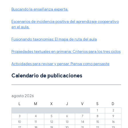
Buscando la enseñanza experta.
Escenarios de incidencia positiva del aprendizaje cooperativo
en el aula.
Fusionando taxonomías: El mapa de ruta del aula
Propiedades textuales en primaria: Criterios para los tres ciclos
Actividades para revisar y pensar. Piensa como pensaste
Calendario de publicaciones
agosto 2026
L
M
X
J
V
S
D
1
2
3
4
5
6
7
8
9
10
11
12
13
14
15
16
17
18
19
20
21
22
23