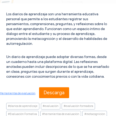
Los diarios de aprendizaje son una herramienta educativa
personal que permite a los estudiantes registrar sus
pensamientos, comprensiones, preguntas, y reflexiones sobre lo
que están aprendiendo. Funcionan como un espacio íntimo de
diálogo entre el estudiante y su proceso de aprendizaje,
promoviendo la metacognición y el desarrollo de habilidades de
autorregulación.
Un diario de aprendizaje puede adoptar diversas formas, desde
un cuaderno hasta una plataforma digital. Las reflexiones
anotadas pueden incluir descripciones de lo que se ha enseñado
en clase, preguntas que surgen durante el aprendizaje,
conexiones con conocimientos previos o con la vida cotidiana.
Descarga
Herramientas de evaluación
Etiquetas
#
diarios de aprendizaje
#
evaluación
#
evaluación formadora
de
la
#
Evaluación Formativa
#
herramientas de evaluación
#
metacognición