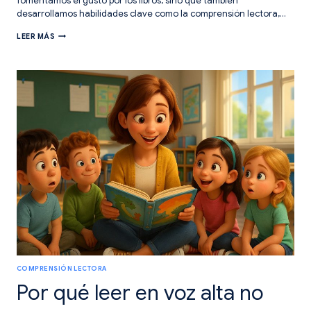
fomentamos el gusto por los libros, sino que también
desarrollamos habilidades clave como la comprensión lectora,…
LECTURA
LEER MÁS
COMPARTIDA:
TRES
CLAVES
PARA
MARCAR
LA
DIFERENCIA
COMPRENSIÓN LECTORA
Por qué leer en voz alta no