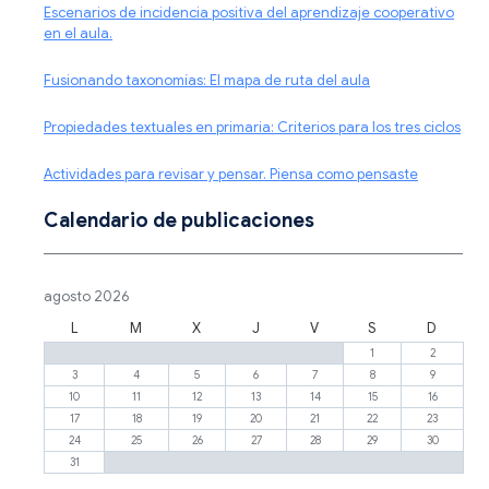
Escenarios de incidencia positiva del aprendizaje cooperativo
en el aula.
Fusionando taxonomías: El mapa de ruta del aula
Propiedades textuales en primaria: Criterios para los tres ciclos
Actividades para revisar y pensar. Piensa como pensaste
Calendario de publicaciones
agosto 2026
L
M
X
J
V
S
D
1
2
3
4
5
6
7
8
9
10
11
12
13
14
15
16
17
18
19
20
21
22
23
24
25
26
27
28
29
30
31