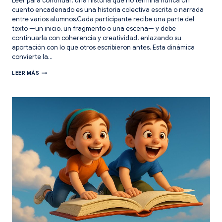
Leer para continuar: una historia que no termina nunca Un
cuento encadenado es una historia colectiva escrita o narrada
entre varios alumnos.Cada participante recibe una parte del
texto —un inicio, un fragmento o una escena— y debe
continuarla con coherencia y creatividad, enlazando su
aportación con lo que otros escribieron antes. Esta dinámica
convierte la…
LECTURA
LEER MÁS
LÚDICA.
CREA
UN
CUENTO
ENCADENADO
EN
CLASE