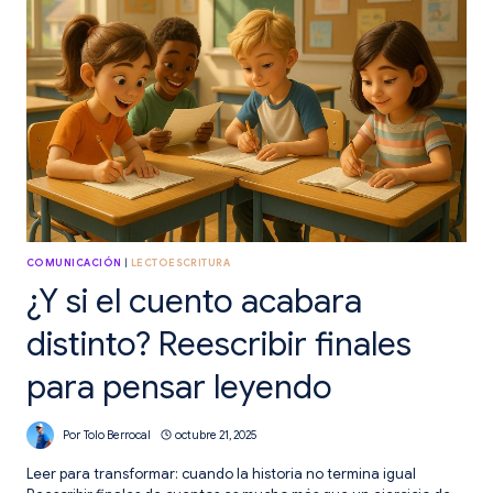
LECTORA
COMUNICACIÓN
|
LECTOESCRITURA
¿Y si el cuento acabara
distinto? Reescribir finales
para pensar leyendo
Por
Tolo Berrocal
octubre 21, 2025
Leer para transformar: cuando la historia no termina igual