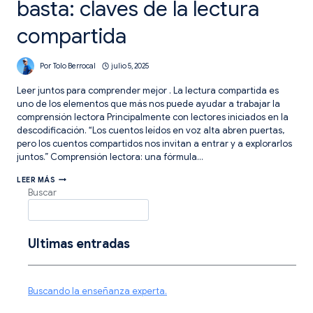
basta: claves de la lectura
compartida
Por
Tolo Berrocal
julio 5, 2025
Leer juntos para comprender mejor . La lectura compartida es
uno de los elementos que más nos puede ayudar a trabajar la
comprensión lectora Principalmente con lectores iniciados en la
descodificación. “Los cuentos leídos en voz alta abren puertas,
pero los cuentos compartidos nos invitan a entrar y a explorarlos
juntos.” Comprensión lectora: una fórmula…
POR
LEER MÁS
QUÉ
Buscar
LEER
EN
VOZ
ALTA
NO
Ultimas entradas
BASTA:
CLAVES
DE
LA
Buscando la enseñanza experta.
LECTURA
COMPARTIDA