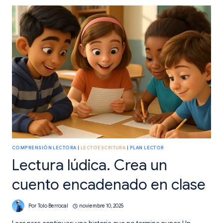
JUNTOS
PARA
CRECER
COMPRENSIÓN LECTORA
|
LECTOESCRITURA
|
PLAN LECTOR
Lectura lúdica. Crea un
cuento encadenado en clase
Por
Tolo Berrocal
noviembre 10, 2025