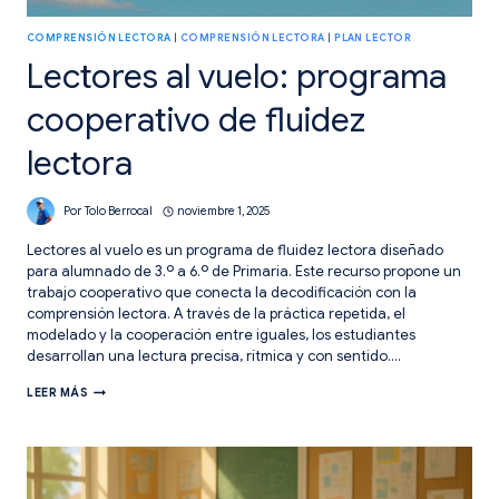
COMPRENSIÓN LECTORA
|
COMPRENSIÓN LECTORA
|
PLAN LECTOR
Lectores al vuelo: programa
cooperativo de fluidez
lectora
Por
Tolo Berrocal
noviembre 1, 2025
Lectores al vuelo es un programa de fluidez lectora diseñado
para alumnado de 3.º a 6.º de Primaria. Este recurso propone un
trabajo cooperativo que conecta la decodificación con la
comprensión lectora. A través de la práctica repetida, el
modelado y la cooperación entre iguales, los estudiantes
desarrollan una lectura precisa, rítmica y con sentido….
LECTORES
LEER MÁS
AL
VUELO:
PROGRAMA
COOPERATIVO
DE
FLUIDEZ