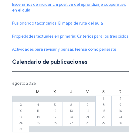
Escenarios de incidencia positiva del aprendizaje cooperativo
en el aula.
Fusionando taxonomías: El mapa de ruta del aula
Propiedades textuales en primaria: Criterios para los tres ciclos
Actividades para revisar y pensar. Piensa como pensaste
Calendario de publicaciones
agosto 2026
L
M
X
J
V
S
D
1
2
3
4
5
6
7
8
9
10
11
12
13
14
15
16
17
18
19
20
21
22
23
24
25
26
27
28
29
30
31