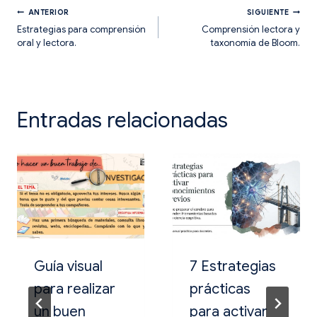
entrada:
Navegación
ANTERIOR
SIGUIENTE
Estrategias para comprensión
Comprensión lectora y
oral y lectora.
taxonomía de Bloom.
de
entradas
Entradas relacionadas
Guía visual
7 Estrategias
para realizar
prácticas
un buen
para activar