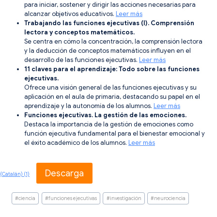
para iniciar, sostener y dirigir las acciones necesarias para
alcanzar objetivos educativos.
Leer más
Trabajando las funciones ejecutivas (I). Comprensión
lectora y conceptos matemáticos.
Se centra en cómo la concentración, la comprensión lectora
y la deducción de conceptos matemáticos influyen en el
desarrollo de las funciones ejecutivas.
Leer más
11 claves para el aprendizaje: Todo sobre las funciones
ejecutivas.
Ofrece una visión general de las funciones ejecutivas y su
aplicación en el aula de primaria, destacando su papel en el
aprendizaje y la autonomía de los alumnos.
Leer más
Funciones ejecutivas. La gestión de las emociones.
Destaca la importancia de la gestión de emociones como
función ejecutiva fundamental para el bienestar emocional y
el éxito académico de los alumnos.
Leer más
Descarga
(Catalán) (1)
Etiquetas
#
ciencia
#
funciones ejecutivas
#
investigación
#
neurociencia
de
la