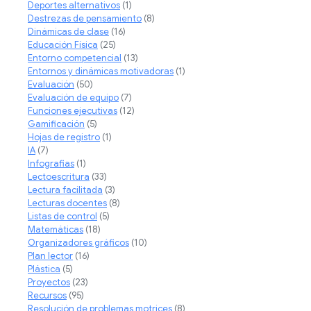
Deportes alternativos
(1)
Destrezas de pensamiento
(8)
Dinámicas de clase
(16)
Educación Física
(25)
Entorno competencial
(13)
Entornos y dinámicas motivadoras
(1)
Evaluación
(50)
Evaluación de equipo
(7)
Funciones ejecutivas
(12)
Gamificación
(5)
Hojas de registro
(1)
IA
(7)
Infografias
(1)
Lectoescritura
(33)
Lectura facilitada
(3)
Lecturas docentes
(8)
Listas de control
(5)
Matemáticas
(18)
Organizadores gráficos
(10)
Plan lector
(16)
Plástica
(5)
Proyectos
(23)
Recursos
(95)
Resolución de problemas motrices
(8)