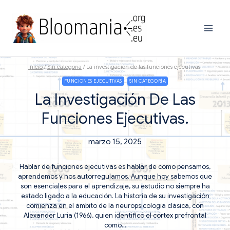
Saltar
al
contenido
Inicio
/
Sin categoría
/
La investigación de las funciones ejecutivas.
FUNCIONES EJECUTIVAS
SIN CATEGORÍA
La Investigación De Las
Funciones Ejecutivas.
marzo 15, 2025
Hablar de funciones ejecutivas es hablar de cómo pensamos,
aprendemos y nos autorregulamos. Aunque hoy sabemos que
son esenciales para el aprendizaje, su estudio no siempre ha
estado ligado a la educación. La historia de su investigación
comienza en el ámbito de la neuropsicología clásica, con
Alexander Luria (1966), quien identificó el córtex prefrontal
como…