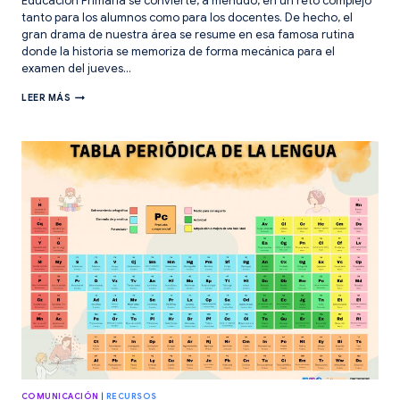
Educación Primaria se convierte, a menudo, en un reto complejo
tanto para los alumnos como para los docentes. De hecho, el
gran drama de nuestra área se resume en esa famosa rutina
donde la historia se memoriza de forma mecánica para el
examen del jueves…
¡LÍNEA
LEER MÁS
DEL
TIEMPO
DE
LA
HISTORIA
DE
BOLSILLO!
COMUNICACIÓN
|
RECURSOS