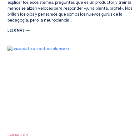
explicar los ecosistemas, preguntas qué es un productor y treinta
manos se alzan veloces para responder «¡una planta, profe!». Nos
brillan los ojos y pensamos que somos los nuevos gurús de la
pedagogía, pero la neurociencia…
¡PROCESOS
LEER MÁS
COGNITIVOS
AL
PODER
CON
EL
DADO
GIGANTE!
EVALUACIÓN