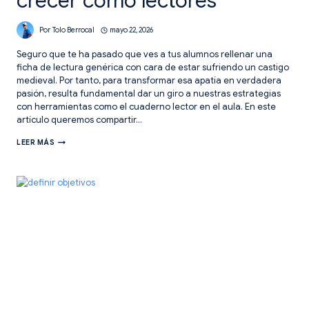
crecer como lectores
Por
Tolo Berrocal
mayo 22, 2026
Seguro que te ha pasado que ves a tus alumnos rellenar una
ficha de lectura genérica con cara de estar sufriendo un castigo
medieval. Por tanto, para transformar esa apatía en verdadera
pasión, resulta fundamental dar un giro a nuestras estrategias
con herramientas como el cuaderno lector en el aula. En este
artículo queremos compartir…
CUADERNO
LEER MÁS
LECTOR:
UNA
HERRAMIENTA
PRÁCTICA
PARA
CRECER
COMO
LECTORES