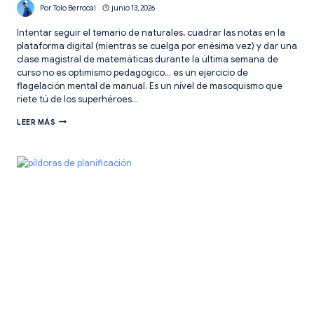
Por
Tolo Berrocal
junio 13, 2026
Intentar seguir el temario de naturales, cuadrar las notas en la
plataforma digital (mientras se cuelga por enésima vez) y dar una
clase magistral de matemáticas durante la última semana de
curso no es optimismo pedagógico… es un ejercicio de
flagelación mental de manual. Es un nivel de masoquismo que
ríete tú de los superhéroes…
10
LEER MÁS
RECURSOS
PARA
LA
ÚLTIMA
SEMANA
DE
CLASE