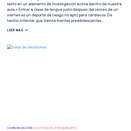
texto en un elemento de investigación activa dentro de nuestra
aula.» Entrar a clase de lengua justo después del recreo de un
viernes es un deporte de riesgo no apto para cardíacos. De
hecho, intentar que treinta mentes preadolescentes…
ESTRATEGIAS
LEER MÁS
COOPERATIVAS
PARA
EXPRIMIR
LA
COMPRENSIÓN
LECTORA
EN
PRIMARIA
COMUNICACIÓN
|
CULTURA DEL PENSAMIENTO