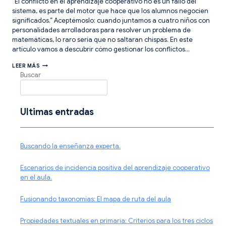
“El conflicto en el aprendizaje cooperativo no es un fallo del
sistema, es parte del motor que hace que los alumnos negocien
significados.” Aceptémoslo: cuando juntamos a cuatro niños con
personalidades arrolladoras para resolver un problema de
matemáticas, lo raro sería que no saltaran chispas. En este
artículo vamos a descubrir cómo gestionar los conflictos…
CONFLICTOS
LEER MÁS
EN
Buscar
EL
AULA:
GUÍA
PARA
EL
Ultimas entradas
RINCÓN
DE
LA
PALABRA
Buscando la enseñanza experta.
Escenarios de incidencia positiva del aprendizaje cooperativo
en el aula.
Fusionando taxonomías: El mapa de ruta del aula
Propiedades textuales en primaria: Criterios para los tres ciclos