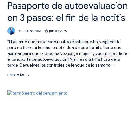
Pasaporte de autoevaluación
en 3 pasos: el fin de la notitis
Por
Tolo Berrocal
junio 7, 2026
“El alumno que ha sacado un 4 solo sabe que ha suspendido,
pero no tiene ni la más remota idea de qué tornillo tiene que
apretar para que la próxima vez salga mejor.” ¿Qué utilidad tiene
el pasaporte de autoevaluación? Viernes a última hora de la
tarde. Devuelves los controles de lengua de la semana….
PASAPORTE
LEER MÁS
DE
AUTOEVALUACIÓN
EN
3
PASOS:
EL
FIN
DE
LA
NOTITIS