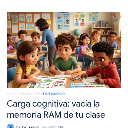
CRÍTICO:
CAZA
CORRELACIONES
LOCAS
EN
CLASE.
FUNCIONES EJECUTIVAS
|
MATEMÁTICAS
Carga cognitiva: vacía la
memoria RAM de tu clase
Por
Tolo Berrocal
junio 25, 2026