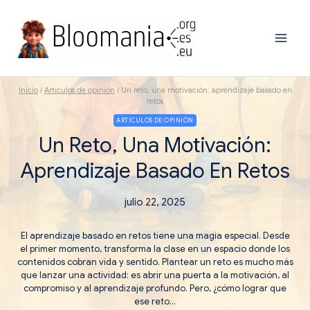
Saltar
al
contenido
Inicio
/
Artículos de opinión
/
Un reto, una motivación: aprendizaje basado en
retos
ARTÍCULOS DE OPINIÓN
Un Reto, Una Motivación:
Aprendizaje Basado En Retos
julio 22, 2025
El aprendizaje basado en retos tiene una magia especial. Desde
el primer momento, transforma la clase en un espacio donde los
contenidos cobran vida y sentido. Plantear un reto es mucho más
que lanzar una actividad: es abrir una puerta a la motivación, al
compromiso y al aprendizaje profundo. Pero, ¿cómo lograr que
ese reto…