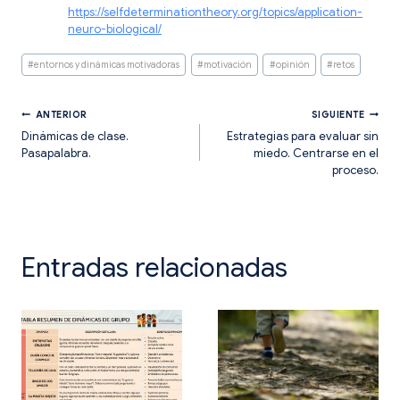
https://selfdeterminationtheory.org/topics/application-
neuro-biological/
Etiquetas
#
entornos y dinámicas motivadoras
#
motivación
#
opinión
#
retos
de
la
entrada:
Navegación
ANTERIOR
SIGUIENTE
Dinámicas de clase.
Estrategias para evaluar sin
Pasapalabra.
miedo. Centrarse en el
de
proceso.
entradas
Entradas relacionadas