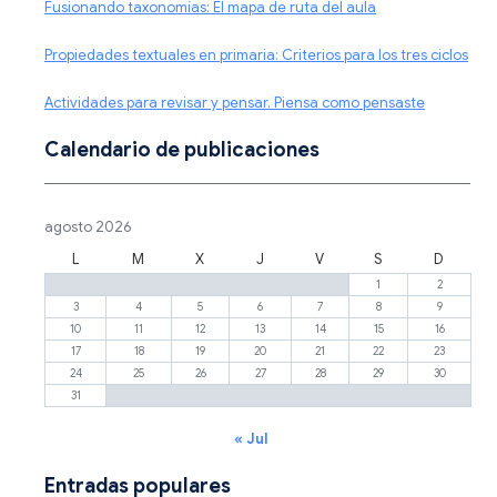
Fusionando taxonomías: El mapa de ruta del aula
Propiedades textuales en primaria: Criterios para los tres ciclos
Actividades para revisar y pensar. Piensa como pensaste
Calendario de publicaciones
agosto 2026
L
M
X
J
V
S
D
1
2
3
4
5
6
7
8
9
10
11
12
13
14
15
16
17
18
19
20
21
22
23
24
25
26
27
28
29
30
31
« Jul
Entradas populares