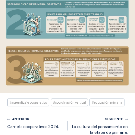
Etiquetas
#
aprendizaje cooperativo
#
coordinación vertical
#
educación primaria
de
la
entrada:
Navegación
ANTERIOR
SIGUIENTE
Carnets cooperativos 2024.
La cultura del pensamiento en
la etapa de primaria.