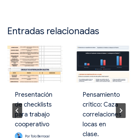
de
entradas
Entradas relacionadas
Presentación
Pensamiento
de checklists
crítico: Caza
para trabajo
correlaciones
cooperativo
locas en
clase.
Por
Tolo Berrocal