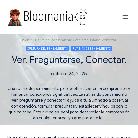
Saltar
al
contenido
Inicio
/
Cultura del pensamiento
/
Ver, preguntarse, conectar.
CULTURA DEL PENSAMIENTO
RUTINAS DE PENSAMIENTO
Ver, Preguntarse, Conectar.
octubre 24, 2025
Una rutina de pensamiento para profundizar en la comprensión y
fomentar conexiones significativas. La rutina de pensamiento
«Ver, preguntarse y conectar» ayuda a tu alumnado a observar
con atención, formular preguntas y establecer vínculos con lo
que ya sabe. Esta rutina es ideal para desarrollar la comprensión
en cualquier área, ya que parte de la…
Una rutina de pensamiento para profundizar en la comprensión y