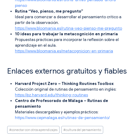
pienso
Rutina “Veo, pienso, me pregunto”
Ideal para comenzar a desarrollar el pensamiento crítico a
partir de la observación.
https://www.bloomania.es/rutina-veo-pienso-me-pregunto
10 ideas para trabajar la metacognición en primaria
Propuestas prácticas para incorporar la reflexión sobre el
aprendizaje en el aula.
https://www.bloomania.es/metacognicion-en-primaria
Enlaces externos gratuitos y fiables
Harvard Project Zero – Thinking Routines Toolbox
Colección original de rutinas de pensamiento en inglés:
https://pz.harvard.edu/thinking-routines
Centro de Profesorado de Málaga – Rutinas de
pensamiento
Materiales descargables y ejemplos prácticos:
https://www.cepmalaga.es/rutinas-de-pensamiento/
Etiquetas
#
conectar con otros aprendizajes
#
cultura del pensamiento
de