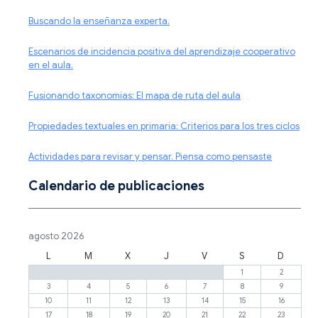
Buscando la enseñanza experta.
Escenarios de incidencia positiva del aprendizaje cooperativo
en el aula.
Fusionando taxonomías: El mapa de ruta del aula
Propiedades textuales en primaria: Criterios para los tres ciclos
Actividades para revisar y pensar. Piensa como pensaste
Calendario de publicaciones
agosto 2026
L
M
X
J
V
S
D
1
2
3
4
5
6
7
8
9
10
11
12
13
14
15
16
17
18
19
20
21
22
23