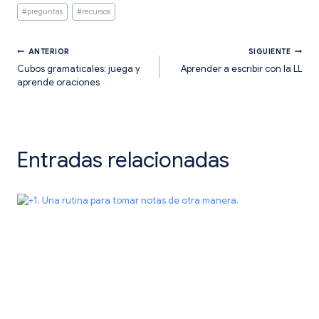
la
#
preguntas
#
recursos
entrada:
Navegación
ANTERIOR
SIGUIENTE
Cubos gramaticales: juega y
Aprender a escribir con la LL
aprende oraciones
de
entradas
Entradas relacionadas